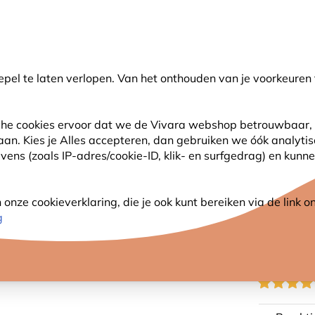
🌻
NIEUW - Spaar voor korting bij elke aankoop met
Vivara Plus
pel te laten verlopen. Van het onthouden van je voorkeuren 
earch
sche cookies ervoor dat we de Vivara webshop betrouwbaar, 
 aan. Kies je Alles accepteren, dan gebruiken we óók analyti
SJES
ANDERE DIEREN
PLANTEN
NATUURBE
ns (zoals IP-adres/cookie-ID, klik- en surfgedrag) en kunne
 Kolk
nze cookieverklaring, die je ook kunt bereiken via de link
MOK K
g
KOLK