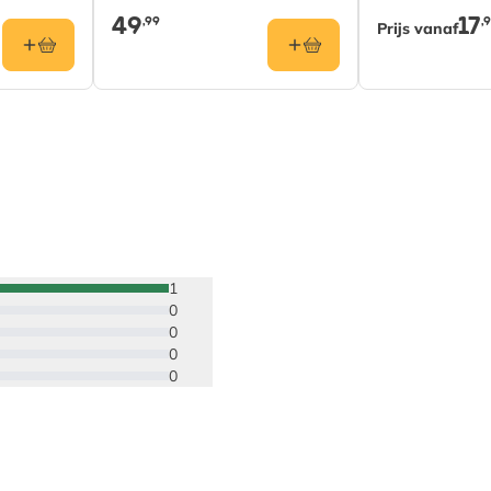
49
17
,99
,
Prijs vanaf
1
0
0
0
0