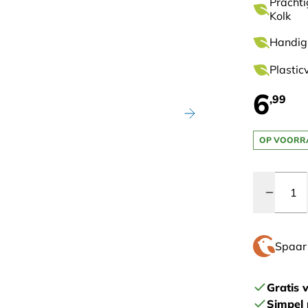
Prachti
Kolk
Handig
Plastic
6
,99
OP VOORR
Quantity
Spaa
Gratis 
Simpel 