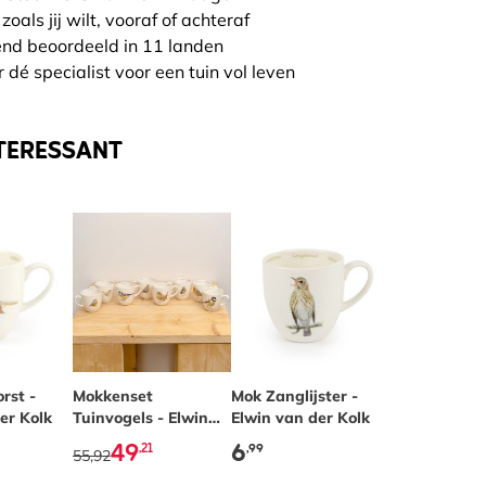
zoals jij wilt, vooraf of achteraf
end beoordeeld in 11 landen
 dé specialist voor een tuin vol leven
TERESSANT
rst -
The price depends on the options chosen on the pr
Mokkenset
Mok Zanglijster -
er Kolk
Tuinvogels - Elwin
Elwin van der Kolk
van der Kolk
49
6
,21
,99
55,92