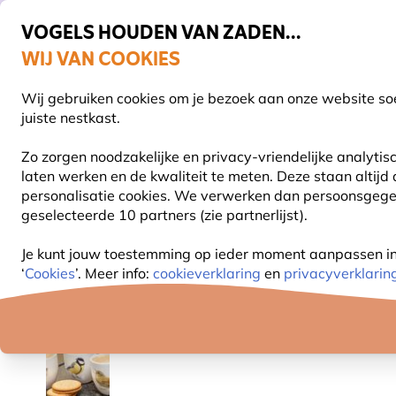
VOGELS HOUDEN VAN ZADEN...
WIJ VAN COOKIES
Uitstekend beoordeeld door klanten in 11 landen
Gratis thuisbezorgd bij orders vanaf €59
Wij gebruiken cookies om je bezoek aan onze website soe
S
juiste nestkast.
Zo zorgen noodzakelijke en privacy-vriendelijke analyti
laten werken en de kwaliteit te meten. Deze staan altijd
VOGELVOER
VOEDERSYSTEMEN
VOGELHUI
personalisatie cookies. We verwerken dan persoonsgegeve
geselecteerde 10 partners (zie partnerlijst).
Cadeaus
Servies
Mok Koolmees - Elwin van der
Je kunt jouw toestemming op ieder moment aanpassen in o
‘
Cookies
’. Meer info:
cookieverklaring
en
privacyverklarin