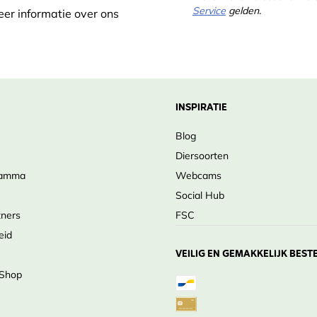
Service
gelden.
eer informatie over ons
INSPIRATIE
Blog
Diersoorten
ramma
Webcams
Social Hub
tners
FSC
eid
VEILIG EN GEMAKKELIJK BEST
 Shop