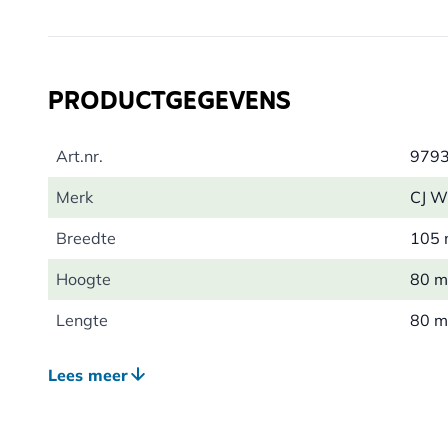
met vogels kijken en vogels tekenen. In zijn tekeningen
manier vast te leggen dat de kijker aangemoedigd w
en te beschermen.
PRODUCTGEGEVENS
Art.nr.
979
Merk
CJ Wi
Breedte
105
Hoogte
80 
Lengte
80 
Gewicht
0.21
Lees meer
Kleur
Wit
Materiaal
Porse