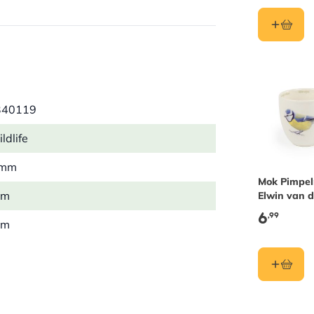
 probeert hij de natuur op zo’n
ordt om de natuur te bewonderen
340119
ldlife
 mm
Mok Pimpel
mm
Elwin van d
6
,99
mm
1 kg
lein