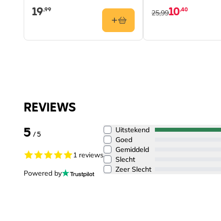
19
10
,99
,40
25,99
REVIEWS
5
Uitstekend
/ 5
Goed
Gemiddeld
1 reviews
Slecht
Zeer Slecht
Powered by