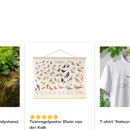
The price dep
Polystone)
Tuinvogelposter Elwin van
T-shirt 'Natuur
der Kolk