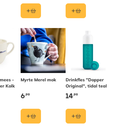
mees -
Myrte Merel mok
Drinkfles "Dopper
er Kolk
Original", tidal teal
6
14
,99
,99