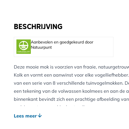
BESCHRIJVING
Aanbevolen en goedgekeurd door
Natuurpunt
Deze mooie mok is voorzien van fraaie, natuurgetrou
Kolk en vormt een aanwinst voor elke vogelliefhebber
van een serie van 8 verschillende tuinvogelmokken. D
een tekening van de volwassen koolmees en aan de a
binnenkant bevindt zich een prachtige afbeelding van
mok is vaatwasmachinebestendig.
Elwin van der Kolk, de Nederlandse bioloog en natuursc
Lees meer
gefascineerd door de natuur om hem heen. Een groot de