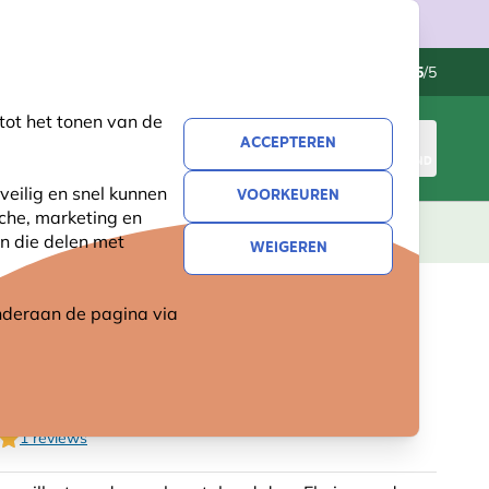
Klantenservice
Uitstekend
-
4.5
/5
tot het tonen van de
ACCEPTEREN
INLOGGEN
WINKELMAND
veilig en snel kunnen
VOORKEUREN
sche, marketing en
LEVING
CADEAUS
NIEUW
SALE
n die delen met
WEIGEREN
 onderaan de pagina
via
OOLMEES - ELWIN VAN DER
1 reviews