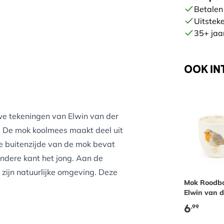
Betalen 
Uitstek
35+ jaar
OOK IN
we tekeningen van Elwin van der
. De mok koolmees maakt deel uit
e buitenzijde van de mok bevat
ndere kant het jong. Aan de
 zijn natuurlijke omgeving. Deze
Mok Roodbo
Elwin van d
hilder, werd al op jonge leeftijd
6
,99
el van zijn jeugd bracht hij door