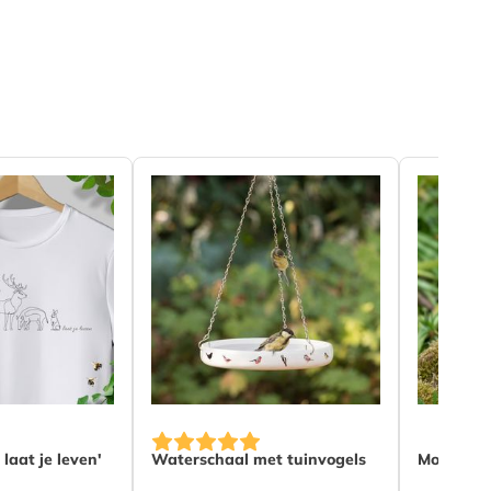
ends on the options chosen on the product page
 laat je leven'
Waterschaal met tuinvogels
Monarchvl