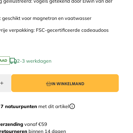
g geillustreerd: vogels getekend door Elwin van der
: geschikt voor magnetron en vaatwasser
vrije verpakking: FSC-gecertificeerde cadeaudoos
2-3 werkdagen
AAD
IN WINKELMAND
r
7 natuurpunten
met dit artikel
verzending
vanaf €59
retourneren
binnen 14 dagen