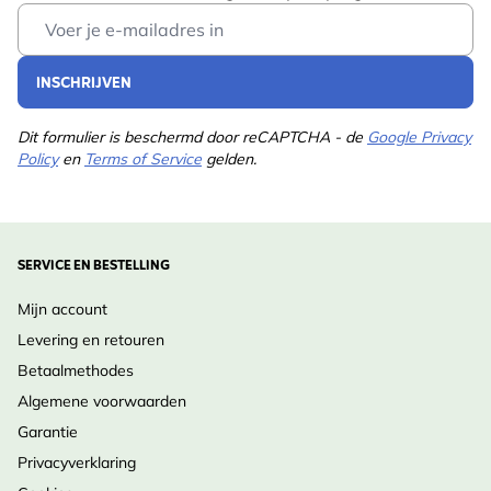
Lees meer
Buiter
Email Address
Gepubliceerd
2020
INSCHRIJVEN
Pagina's
32
Dit formulier is beschermd door reCAPTCHA - de
Google Privacy
Uitvoering
Hardcover
Policy
en
Terms of Service
gelden.
Taal
Nederlands
Illustratie
Illustraties,
SERVICE EN BESTELLING
type
Kleurenillustraties,
Cartoonillustraties
Mijn account
Pagina's
32
Levering en retouren
Betaalmethodes
Auteur
Vera de Backker, Rob
Algemene voorwaarden
Buiter
Garantie
ISBN
9789050117715
Privacyverklaring