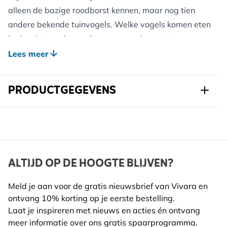
alleen de bazige roodborst kennen, maar nog tien
andere bekende tuinvogels. Welke vogels komen eten
in de winter, wie maakt er een nestje, wat eten ze en
wat kun je voor de vogels doen?
Lees meer
Dit vrolijke prentenboek is voor jonge kinderen en
iedereen die van vogels houdt. Met QR-code op
PRODUCTGEGEVENS
iedere pagina kom je nog meer te weten over de
vogels en speel je zelfs de geluiden af! Geschikt voor
Art.nr.
9789050117715
kinderen van 2 tot 6 jaar.
Dit is mijn tuin! is tot stand gekomen in samenwerking
Breedte
207 mm
met Vogelbescherming Nederland. Kinderen leren
Hoogte
207 mm
ALTIJD OP DE HOOGTE BLIJVEN?
samen met ouders, grootouders en docenten de
Lengte
9 mm
tuinvogelwereld kennen.
Meld je aan voor de gratis nieuwsbrief van Vivara en
ontvang 10% korting op je eerste bestelling.
Gewicht
0.222 kg
Laat je inspireren met nieuws en acties én ontvang
Auteur
Vera de Backker, Rob
meer informatie over ons gratis spaarprogramma.