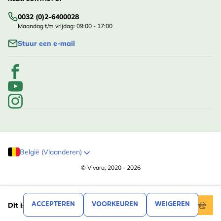
0032 (0)2-6400028
Maandag t/m vrijdag: 09:00 - 17:00
Stuur een e-mail
België (Vlaanderen)
© Vivara, 2020 - 2026
,41
14
ACCEPTEREN
VOORKEUREN
WEIGEREN
Dit is mijn tuin