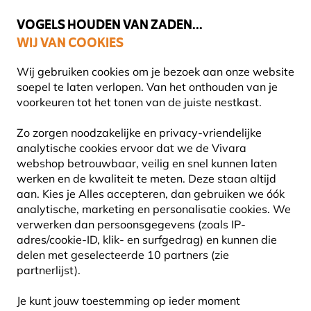
🌻
NIEUW - Spaar voor korting bij elke aankoop met
Vivara Plus
VOGELS HOUDEN VAN ZADEN...
WIJ VAN COOKIES
Gratis thuisbezorgd bij orders vanaf €59
Wij gebruiken cookies om je bezoek aan onze website
soepel te laten verlopen. Van het onthouden van je
voorkeuren tot het tonen van de juiste nestkast.
Natuurbeleving
Boeken
Vogelboeken
Zo zorgen noodzakelijke en privacy-vriendelijke
analytische cookies ervoor dat we de Vivara
webshop betrouwbaar, veilig en snel kunnen laten
werken en de kwaliteit te meten. Deze staan altijd
aan. Kies je Alles accepteren, dan gebruiken we óók
analytische, marketing en personalisatie cookies. We
verwerken dan persoonsgegevens (zoals IP-
adres/cookie-ID, klik- en surfgedrag) en kunnen die
delen met geselecteerde 10 partners (zie
partnerlijst).
Je kunt jouw toestemming op ieder moment