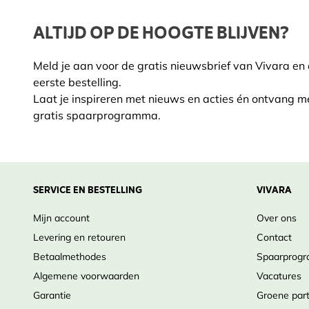
Gepubliceerd
202
ALTIJD OP DE HOOGTE BLIJVEN?
ISBN
978
Meld je aan voor de gratis nieuwsbrief van Vivara en
eerste bestelling.
Laat je inspireren met nieuws en acties én ontvang m
gratis spaarprogramma.
SERVICE EN BESTELLING
VIVARA
Mijn account
Over ons
Levering en retouren
Contact
Betaalmethodes
Spaarprog
Algemene voorwaarden
Vacatures
Garantie
Groene par