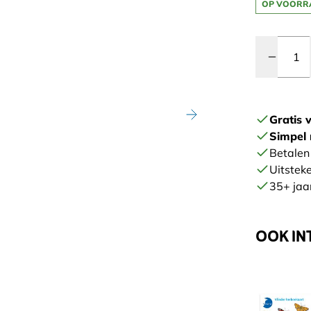
OP VOORR
Quantity
Gratis 
Simpel 
Betalen 
Uitstek
35+ jaar
OOK IN