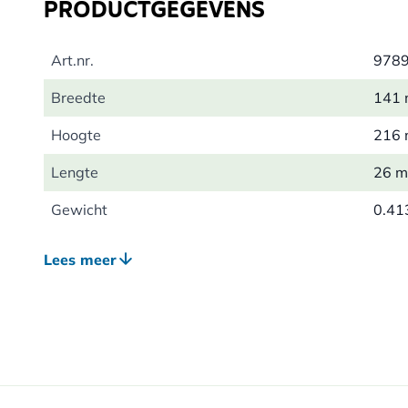
PRODUCTGEGEVENS
Art.nr.
978
Breedte
141
Hoogte
216
Lengte
26 
Gewicht
0.41
Uitvoering
Pape
Lees meer
Taal
Nede
Pagina's
304
Auteur
Aldo
Met bijdragen van
Jori