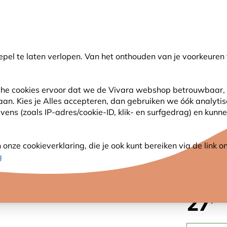
🌻
NIEUW - Spaar voor korting bij elke aankoop met
Vivara Plus
pel te laten verlopen. Van het onthouden van je voorkeuren 
earch
sche cookies ervoor dat we de Vivara webshop betrouwbaar, 
 aan. Kies je Alles accepteren, dan gebruiken we óók analyti
SJES
ANDERE DIEREN
PLANTEN
NATUURBE
ns (zoals IP-adres/cookie-ID, klik- en surfgedrag) en kunne
 als een berg
nze cookieverklaring, die je ook kunt bereiken via de link
DENKE
g
27
,90