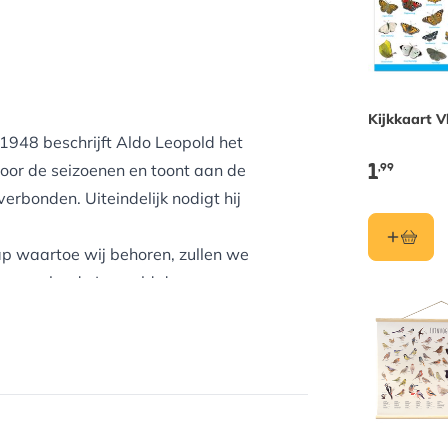
Kijkkaart V
 1948 beschrijft Aldo Leopold het
1
,99
oor de seizoenen en toont aan de
erbonden. Uiteindelijk nodigt hij
p waartoe wij behoren, zullen we
iermee legde Leopold de
en.
derlandse vertaling, van de hand
gen en enkele foto’s. Filosoof
ns Van Dyck het nawoord.