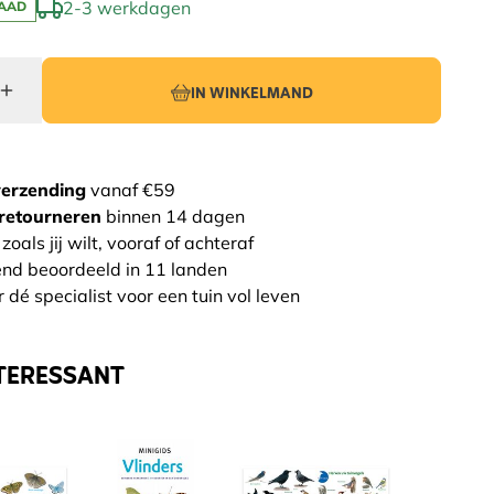
2-3 werkdagen
AAD
IN WINKELMAND
verzending
vanaf €59
retourneren
binnen 14 dagen
zoals jij wilt, vooraf of achteraf
end beoordeeld in 11 landen
 dé specialist voor een tuin vol leven
TERESSANT