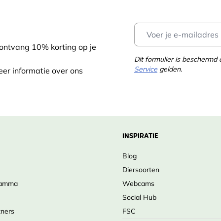
4
9464712438
 ontvang 10% korting op je
Dit formulier is bescherm
Service
gelden.
eer informatie over ons
INSPIRATIE
Blog
Diersoorten
ramma
Webcams
Social Hub
tners
FSC