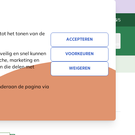
Klantenservice
Uitstekend
-
4.5
/5
tot het tonen van de
ACCEPTEREN
INLOGGEN
WINKELMAND
veilig en snel kunnen
VOORKEUREN
sche, marketing en
LEVING
CADEAUS
NIEUW
SALE
n die delen met
WEIGEREN
 onderaan de pagina
via
N ALS EEN BERG