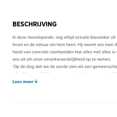
BESCHRIJVING
In deze meeslepende, nog altijd actuele klassieker uit
leven en de natuur om hem heen. Hij neemt ons mee d
hand van concrete voorbeelden hoe alles met alles is v
ons uit om onze verantwoordelijkheid op te nemen.
‘Op de dag dat we de aarde zien als een gemeenscha
misschien met liefde en respect met haar omgaan.’ H
filosofische basis van wat we nu ‘milieu-ethiek’ noem
Lees meer
Leopolds meesterwerk verschijnt voor het eerst in Ne
van Joris Capenberghs, samen met de originele tekenin
Johan Braeckman schreef het voorwoord, bioloog Ha