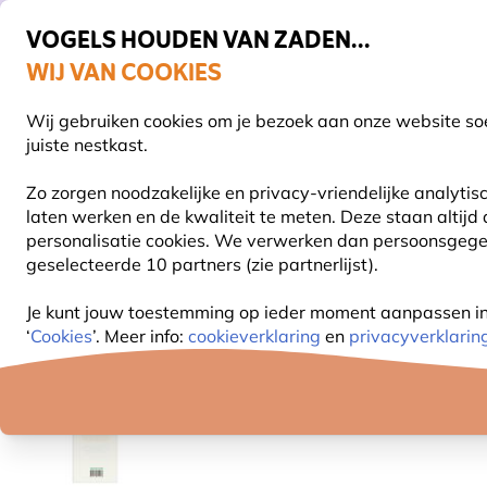
VOGELS HOUDEN VAN ZADEN...
WIJ VAN COOKIES
Uitstekend beoordeeld door klanten in 11 landen
Gratis thuisbezorgd bij orders vanaf €59
Wij gebruiken cookies om je bezoek aan onze website soe
S
juiste nestkast.
Zo zorgen noodzakelijke en privacy-vriendelijke analyti
laten werken en de kwaliteit te meten. Deze staan altijd
VOGELVOER
VOEDERSYSTEMEN
VOGELHUI
personalisatie cookies. We verwerken dan persoonsgegeve
geselecteerde 10 partners (zie partnerlijst).
Natuurbeleving
Boeken
Natuur en tuin
Denken
Je kunt jouw toestemming op ieder moment aanpassen in o
‘
Cookies
’. Meer info:
cookieverklaring
en
privacyverklarin