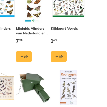
linders
Minigids Vlinders
Kijkkaart Vogels
van Nederland en
België
7
1
,95
,99