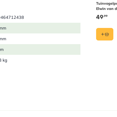
Tuinvogelp
Elwin van d
49
,99
9464712438
 mm
 mm
mm
3 kg
rback
rlands
 Leopold
s Caprenberghs