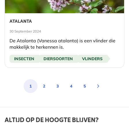
ATALANTA
30 September 2024
De Atalanta (Vanessa atalanta) is een vlinder die
makkelijk te herkennen is.
INSECTEN
DIERSOORTEN
VLINDERS
1
2
3
4
5
You're currently reading page
Page
Page
Page
Page
ALTIJD OP DE HOOGTE BLIJVEN?