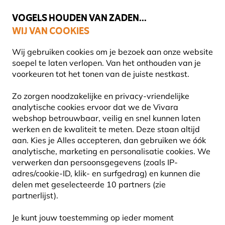
🌻
NIEUW - Spaar voor korting bij elke aankoop met
Vivara Plus
VOGELS HOUDEN VAN ZADEN...
WIJ VAN COOKIES
Gratis thuisbezorgd bij orders vanaf €59
Wij gebruiken cookies om je bezoek aan onze website
soepel te laten verlopen. Van het onthouden van je
voorkeuren tot het tonen van de juiste nestkast.
Blog
Diersoorten
Zo zorgen noodzakelijke en privacy-vriendelijke
analytische cookies ervoor dat we de Vivara
DIERSOORTEN
webshop betrouwbaar, veilig en snel kunnen laten
werken en de kwaliteit te meten. Deze staan altijd
aan. Kies je Alles accepteren, dan gebruiken we óók
Om in te duiken en je te laten verrassen: ontdek
analytische, marketing en personalisatie cookies. We
alles over onze inheemse fauna en leer de wilde
verwerken dan persoonsgegevens (zoals IP-
dieren in onze tuinen op een nieuwe manier kennen.
adres/cookie-ID, klik- en surfgedrag) en kunnen die
Met verrassende feiten, typisch gedrag en
delen met geselecteerde 10 partners (zie
bijzondere weetjes. Ideaal om tuindieren beter te
partnerlijst).
begrijpen, ze op de juiste manier te ondersteunen
en kleine aha-momenten te verzamelen, zonder
Je kunt jouw toestemming op ieder moment
droge encyclopedische taal.