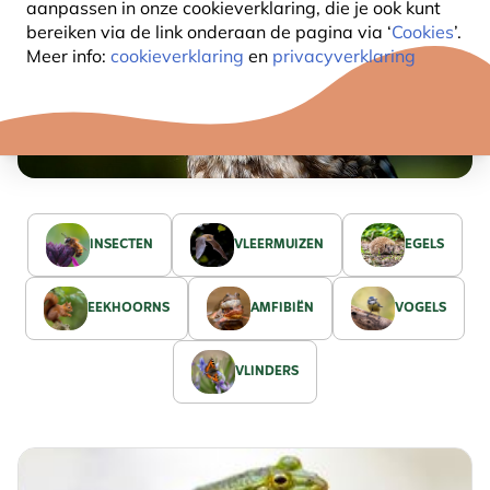
aanpassen in onze cookieverklaring, die je ook kunt
bereiken via de link onderaan de pagina
via ‘
Cookies
’.
Meer info:
cookieverklaring
en
privacyverklaring
INSECTEN
VLEERMUIZEN
EGELS
EEKHOORNS
AMFIBIËN
VOGELS
VLINDERS