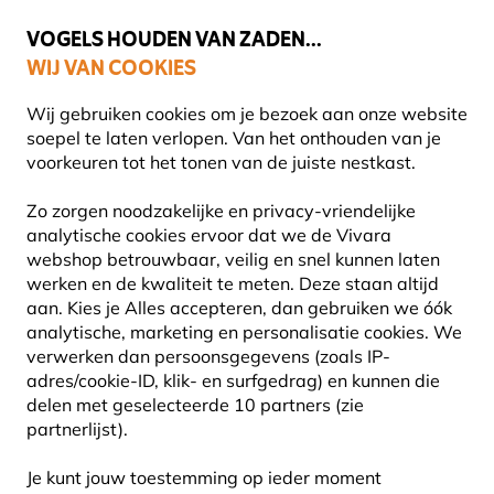
🌻
NIEUW - Spaar voor korting bij elke aankoop met
Vivara Plus
VOGELS HOUDEN VAN ZADEN...
WIJ VAN COOKIES
Uitstekend beoordeeld door klanten in 11 landen
Gratis thuisbezorgd bij orders vanaf €59
Wij gebruiken cookies om je bezoek aan onze website
soepel te laten verlopen. Van het onthouden van je
voorkeuren tot het tonen van de juiste nestkast.
Tips voor het ophangen van een insectenhuisje
Zo zorgen noodzakelijke en privacy-vriendelijke
TIPS VOOR HET OPHANGEN VAN EEN
analytische cookies ervoor dat we de Vivara
webshop betrouwbaar, veilig en snel kunnen laten
INSECTENHUISJE
werken en de kwaliteit te meten. Deze staan altijd
aan. Kies je Alles accepteren, dan gebruiken we óók
analytische, marketing en personalisatie cookies. We
verwerken dan persoonsgegevens (zoals IP-
Insecten zijn onmisbaar in de natuur, en dus ook in
adres/cookie-ID, klik- en surfgedrag) en kunnen die
jouw tuin. Lieveheersbeestjes en gaasvliegen
delen met geselecteerde 10 partners (zie
partnerlijst).
helpen je de strijd tegen luizen te winnen en bijen
zijn behulpzaam bij de bestuiving van je planten,
Je kunt jouw toestemming op ieder moment
kruiden en fruitbomen. Door ze een nestplaats te