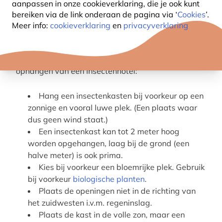
aanpassen in onze cookieverklaring, die je ook kunt
bieden, help je ze van daaruit hun nuttige werk te
bereiken via de link onderaan de pagina
via ‘
Cookies
’.
doen. Maar waar moet je op letten bij het
Meer info:
cookieverklaring
en
privacyverklaring
ophangen van een
insectenhotel
?
Hieronder vind je 7 praktische tips over het
ophangen van een insectenhotel:
Hang een insectenkasten bij voorkeur op een
zonnige en vooral luwe plek. (Een plaats waar
dus geen wind staat.)
Een insectenkast kan tot 2 meter hoog
worden opgehangen, laag bij de grond (een
halve meter) is ook prima.
Kies bij voorkeur een bloemrijke plek. Gebruik
bij voorkeur
biologische planten
.
Plaats de openingen niet in de richting van
het zuidwesten i.v.m. regeninslag.
Plaats de kast in de volle zon, maar een