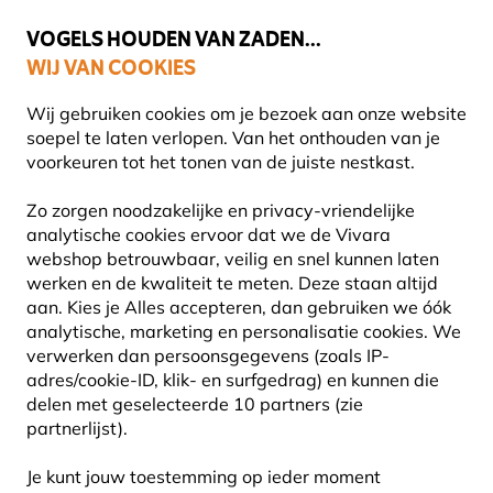
🌻
NIEUW - Spaar voor korting bij elke aankoop met
Vivara Plus
VOGELS HOUDEN VAN ZADEN...
WIJ VAN COOKIES
Uitstekend beoordeeld door klanten in 11 landen
Wij gebruiken cookies om je bezoek aan onze website
soepel te laten verlopen. Van het onthouden van je
voorkeuren tot het tonen van de juiste nestkast.
Cadeaus
Tassen
Zo zorgen noodzakelijke en privacy-vriendelijke
analytische cookies ervoor dat we de Vivara
webshop betrouwbaar, veilig en snel kunnen laten
werken en de kwaliteit te meten. Deze staan altijd
aan. Kies je Alles accepteren, dan gebruiken we óók
analytische, marketing en personalisatie cookies. We
verwerken dan persoonsgegevens (zoals IP-
adres/cookie-ID, klik- en surfgedrag) en kunnen die
delen met geselecteerde 10 partners (zie
partnerlijst).
Je kunt jouw toestemming op ieder moment