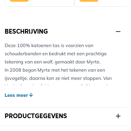
BESCHRIJVING
Deze 100% katoenen tas is voorzien van
schouderbanden en bedrukt met een prachtige
tekening van een wolf, gemaakt door Myrte.
In 2008 begon Myrte met het tekenen van een
ijsvogeltje, daarna kon ze niet meer stoppen. Van
kinds af aan heeft Myrte een grote liefde voor de
natuur en dat straalt haar werk uit. Op dit moment is
Lees meer
Myrte uitgegroeid tot een bekende Nederlandse
natuurtekenaar met een herkenbare eigen stijl.
PRODUCTGEGEVENS
De tas is makkelijk opvouwbaar en dus ideaal om
mee te nemen voor het geval u een tas nodig heeft.