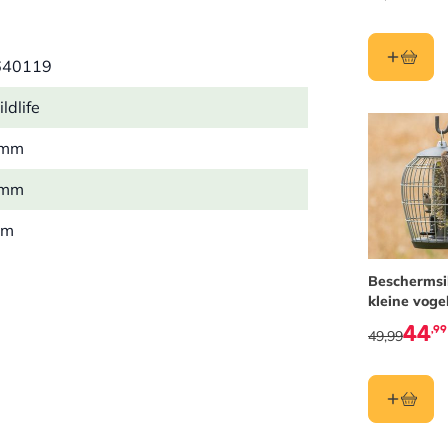
640119
ldlife
 mm
 mm
mm
 kg
Beschermsi
kleine voge
44
,99
49,99
oogde meelwormen, Bindingsmiddel
eiwit 53.4%, Ruw vet 23.6%, Ruwe
tof 5.7%, Ruw as 2.9%, Koolhydraten