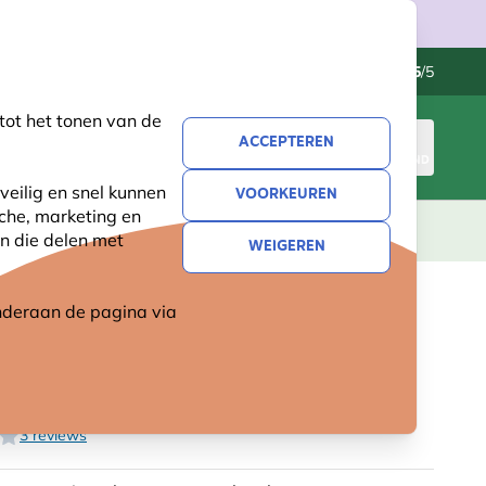
Klantenservice
Uitstekend
-
4.5
/5
tot het tonen van de
ACCEPTEREN
INLOGGEN
WINKELMAND
veilig en snel kunnen
VOORKEUREN
sche, marketing en
LEVING
CADEAUS
NIEUW
SALE
n die delen met
WEIGEREN
 onderaan de pagina
via
OOGDE MEELWORMENBLOK
AM
3 reviews