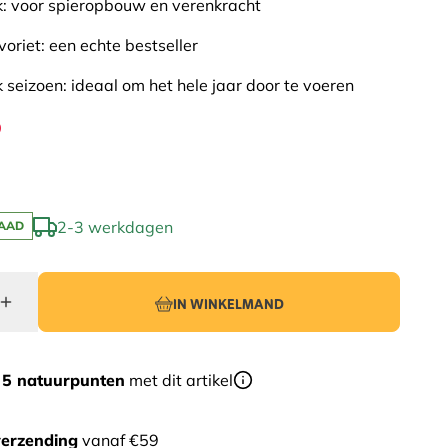
jk: voor spieropbouw en verenkracht
voriet: een echte bestseller
k seizoen: ideaal om het hele jaar door te voeren
9
2-3 werkdagen
AAD
IN WINKELMAND
r
5 natuurpunten
met dit artikel
verzending
vanaf €59