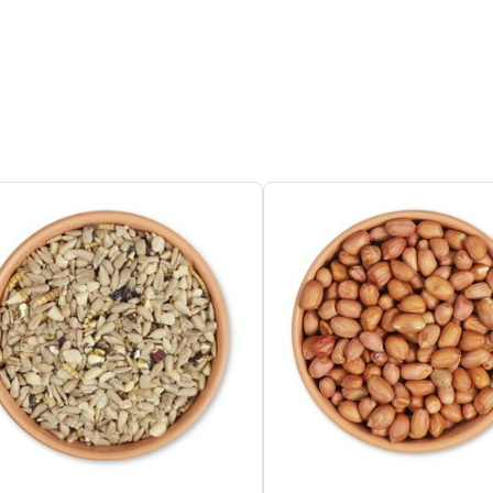
63%
ertafel, Speciaal voederhuis
l
elmees, Koolmees, Zwarte mees,
mees, Staartmees, Huismus, Ringmus,
borst, Zanglijster, Spreeuw,
erkoning, Merel