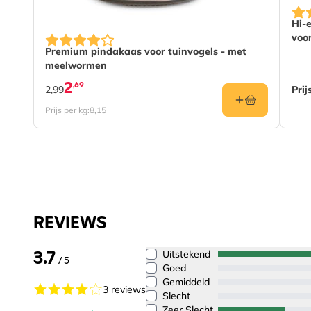
The
Hi-
voor
Premium pindakaas voor tuinvogels - met
meelwormen
2
,69
2,99
Prij
Prijs per kg:
8,15
REVIEWS
3.7
Uitstekend
/ 5
Goed
Gemiddeld
3 reviews
Slecht
Zeer Slecht