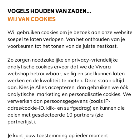
🌻
NIEUW - Spaar voor korting bij elke aankoop met
Vivara Plus
VOGELS HOUDEN VAN ZADEN...
WIJ VAN COOKIES
Uitstekend beoordeeld door klanten in 11 landen
Wij gebruiken cookies om je bezoek aan onze website
soepel te laten verlopen. Van het onthouden van je
voorkeuren tot het tonen van de juiste nestkast.
Vogel voederhuis
Vogelvoederhuisje voor zaden
Zo zorgen noodzakelijke en privacy-vriendelijke
analytische cookies ervoor dat we de Vivara
webshop betrouwbaar, veilig en snel kunnen laten
20% KORTING
werken en de kwaliteit te meten. Deze staan altijd
aan. Kies je Alles accepteren, dan gebruiken we óók
analytische, marketing en personalisatie cookies. We
verwerken dan persoonsgegevens (zoals IP-
adres/cookie-ID, klik- en surfgedrag) en kunnen die
delen met geselecteerde 10 partners (zie
partnerlijst).
Je kunt jouw toestemming op ieder moment