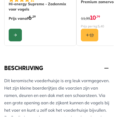
Premium zomervoer 
Hi-energy Supreme - Zadenmix
voor vogels
6
10
,29
,79
Prijs vanaf
11,99
Prijs per kg:
5,40
CONFIGURE
BESCHRIJVING
Dit keramische voederhuisje is erg leuk vormgegeven.
Het zijn kleine boerderijtjes die voorzien zijn van
ramen, deuren en een dak met een schoorsteen. Via
een grote opening aan de zijkant kunnen de vogels bij
het voer en kunt u zelf ook het voederhuisje bijvullen.
De Suvila is voorzien van een stevig ophangkoord