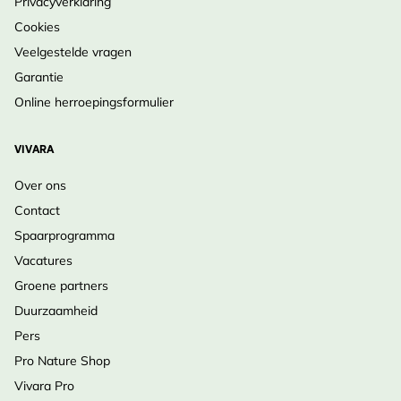
Privacyverklaring
vruchtbare grond.
Cookies
•
Onderhoud
: Uitgebloeide bloemen wegnemen
Veelgestelde vragen
voor doorbloei; in het voorjaar oude stengels
Garantie
verwijderen.
Online herroepingsformulier
•
Winteroverleving
: Winterhard, wortels blijven in
rust tot de lente.
VIVARA
•
Levensduur
: Meerjarig, kan via delen of stekken
Over ons
worden vermeerderd.
Contact
Spaarprogramma
Geniet van zachtblauwe nazomerbloei met
Vacatures
Zomeraster ‘Blue Star’ – Bestel nu!
Groene partners
Duurzaamheid
Pers
Pro Nature Shop
Vivara Pro