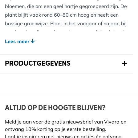
bloemen, die om een geel hartje gegroepeerd zijn. De
plant blijft vaak rond 60–80 cm hoog en heeft een
bossige groeiwijze. Plant in het voorjaar of najaar, bij
voorkeur in volle zon, in voedzame, goed doorlatende
grond. De plant is winterhard en doet het goed met
Lees meer
een beschermlaag van organisch materiaal om vocht
te behouden en onkruid te weren. Door uitgebloeide
PRODUCTGEGEVENS
bloemen te verwijderen, verleng je de bloeiperiode.
Bijen en vlinders profiteren van de late nectar, terwijl
Art.nr.
823380120
de zaadhoofden in de herfst eventueel door vogels
kunnen worden gegeten.
Merk
Kwekerij Verhoeven
Breedte
147 mm
ALTIJD OP DE HOOGTE BLIJVEN?
Voordelen voor Wilde Dieren:
Hoogte
337 mm
Een belangrijke nectarbron in de nazomer voor
Meld je aan voor de gratis nieuwsbrief van Vivara en
bestuivers en stuifmeelzoekers, en later ook zaden
ontvang 10% korting op je eerste bestelling.
Lengte
115 mm
voor vogels.
Laat je inspireren met nieuws en acties én ontvang