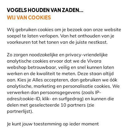
🌻
NIEUW - Spaar voor korting bij elke aankoop met
Vivara Plus
VOGELS HOUDEN VAN ZADEN...
WIJ VAN COOKIES
Uitstekend beoordeeld door klanten in 11 landen
Gratis thuisbezorgd bij orders vanaf €59
Wij gebruiken cookies om je bezoek aan onze website
soepel te laten verlopen. Van het onthouden van je
voorkeuren tot het tonen van de juiste nestkast.
Planten
Biologische planten
Zo zorgen noodzakelijke en privacy-vriendelijke
analytische cookies ervoor dat we de Vivara
webshop betrouwbaar, veilig en snel kunnen laten
werken en de kwaliteit te meten. Deze staan altijd
aan. Kies je Alles accepteren, dan gebruiken we óók
analytische, marketing en personalisatie cookies. We
verwerken dan persoonsgegevens (zoals IP-
adres/cookie-ID, klik- en surfgedrag) en kunnen die
delen met geselecteerde 10 partners (zie
partnerlijst).
Je kunt jouw toestemming op ieder moment