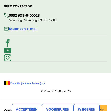
NEEM CONTACT OP
0032 (0)2-6400028
Maandag t/m vrijdag: 09:00 - 17:00
Stuur een e-mail
België (Vlaanderen)
© Vivara, 2020 - 2026
,99
7
ACCEPTEREN
VOORKEUREN
WEIGEREN
Zomeraster Blue Star (biologisch)