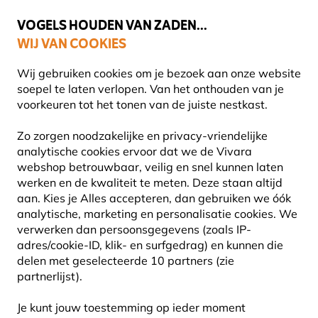
🌻
NIEUW - Spaar voor korting bij elke aankoop met
Vivara Plus
VOGELS HOUDEN VAN ZADEN...
WIJ VAN COOKIES
Uitstekend beoordeeld door klanten in 11 landen
Wij gebruiken cookies om je bezoek aan onze website
soepel te laten verlopen. Van het onthouden van je
voorkeuren tot het tonen van de juiste nestkast.
Natuurbeleving
Boeken
Vogelboeken
Zo zorgen noodzakelijke en privacy-vriendelijke
analytische cookies ervoor dat we de Vivara
webshop betrouwbaar, veilig en snel kunnen laten
werken en de kwaliteit te meten. Deze staan altijd
aan. Kies je Alles accepteren, dan gebruiken we óók
analytische, marketing en personalisatie cookies. We
verwerken dan persoonsgegevens (zoals IP-
adres/cookie-ID, klik- en surfgedrag) en kunnen die
delen met geselecteerde 10 partners (zie
partnerlijst).
Je kunt jouw toestemming op ieder moment