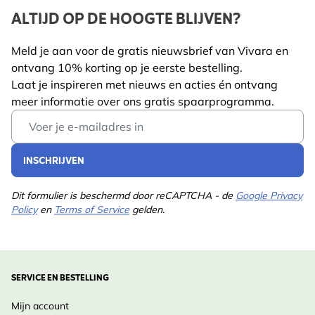
Trefkans per maand en kijktips
Hoogte
175 mm
ALTIJD OP DE HOOGTE BLIJVEN?
Vogelgeluiden en meer: met QR codes naar de online
Lengte
23 mm
vogelgids van Vogelbescherming Nederland
Meld je aan voor de gratis nieuwsbrief van Vivara en
Volledig geïllustreerd door Elwin van der Kolk
ontvang 10% korting op je eerste bestelling.
Gewicht
0.382 kg
In samenwerking met Vogelbescherming Nederland.
Laat je inspireren met nieuws en acties én ontvang
Auteur
Luc Hoogenstein, Jip
meer informatie over ons gratis spaarprogramma.
Vormt samen met de 'Minigids vogels van Nederland
Lees meer
Louwe Kooijmans
Email Address
en België' de ideale begeleider voor onderweg.
Met
INSCHRIJVEN
bijdragen
Elwin van der Kolk
van
Dit formulier is beschermd door reCAPTCHA - de
Google Privacy
Gepubliceerd
2025
Policy
en
Terms of Service
gelden.
Pagina's
336
Uitvoering
Paperback
SERVICE EN BESTELLING
Taal
Nederlands
Mijn account