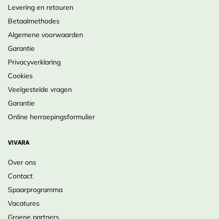
Illustratie
Levering en retouren
Illustraties
type
Betaalmethodes
Algemene voorwaarden
Pagina's
336
Garantie
Auteur
Luc Hoogenstein, Jip
Privacyverklaring
Louwe Kooijmans
Cookies
Veelgestelde vragen
Met
Garantie
bijdragen
Elwin van der Kolk
van
Online herroepingsformulier
ISBN
9789050119764
VIVARA
Over ons
Contact
Spaarprogramma
Vacatures
Groene partners