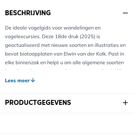
BESCHRIJVING
De ideale vogelgids voor wandelingen en
vogelexcursies. Deze 18de druk (2025) is
geactualiseerd met nieuwe soorten en illustraties en
bevat biotoopplaten van Elwin van der Kolk. Past in
elke binnenzak en helpt u om alle algemene soorten
broedvogels, zomer- en wintergasten en doortrekkers
gemakkelijk te herkennen.
Lees meer
Deze compacte vogelgids bevat overzichtelijke
informatie over de belangrijkste uiterlijke kenmerken,
PRODUCTGEGEVENS
gedrag, zang en habitat.
Ruim 300 inheemse vogelsoorten doeltreffend
Art.nr.
9789050119764
herkennen
Veldkenmerken, vliegbeelden en verenkleedvariaties
Breedte
118 mm