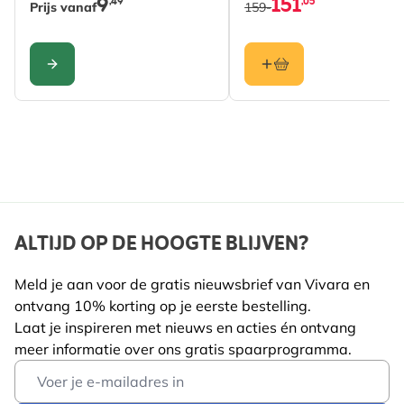
9
151
,49
,05
Hang je nestkastje niet hoger dan 1,5 meter aan een
Prijs vanaf
159-
boomstam met de opening naar de boom gericht, en
het liefst in de winter.
CONFIGURE
ALTIJD OP DE HOOGTE BLIJVEN?
Meld je aan voor de gratis nieuwsbrief van Vivara en
ontvang 10% korting op je eerste bestelling.
Laat je inspireren met nieuws en acties én ontvang
meer informatie over ons gratis spaarprogramma.
Email Address