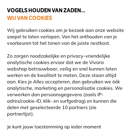
🌻
NIEUW - Spaar voor korting bij elke aankoop met
Vivara Plus
VOGELS HOUDEN VAN ZADEN...
WIJ VAN COOKIES
Uitstekend beoordeeld door klanten in 11 landen
Gratis thuisbezorgd bij orders vanaf €59
Wij gebruiken cookies om je bezoek aan onze website
soepel te laten verlopen. Van het onthouden van je
voorkeuren tot het tonen van de juiste nestkast.
Producten voor tuindieren
Producten voor muizen
Zo zorgen noodzakelijke en privacy-vriendelijke
analytische cookies ervoor dat we de Vivara
webshop betrouwbaar, veilig en snel kunnen laten
werken en de kwaliteit te meten. Deze staan altijd
aan. Kies je Alles accepteren, dan gebruiken we óók
analytische, marketing en personalisatie cookies. We
verwerken dan persoonsgegevens (zoals IP-
adres/cookie-ID, klik- en surfgedrag) en kunnen die
delen met geselecteerde 10 partners (zie
partnerlijst).
Je kunt jouw toestemming op ieder moment