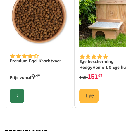
The price depends on the options chosen on the produc
Premium Egel Krachtvoer
Egelbescherming
HedgyHome 1.0 Egelhuis
9
151
,49
,05
Prijs vanaf
159-
CONFIGURE