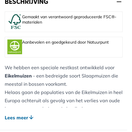
BESCHRIJVING
Gemaakt van verantwoord geproduceerde FSC®-
materialen
Aanbevolen en goedgekeurd door Natuurpunt
We hebben een speciale nestkast ontwikkeld voor
Eikelmuizen
- een bedreigde soort Slaapmuizen die
meestal in bossen voorkomt.
Helaas gaan de populaties van de Eikelmuizen in heel
Europa achteruit als gevolg van het verlies van oude
bossen en veranderingen in landbeheer.
Hoewel ze 10-15 cm groot zijn - groter dan
Lees meer
Hazelmuizen - worden Eikelmuizen zelden in de vrije