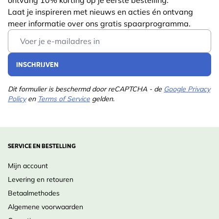
Lengte
115 mm
goed doen in de nazomer.
Laat je inspireren met nieuws en acties én ontvang
Gewicht
0.75 kg
meer informatie over ons gratis spaarprogramma.
Lees meer
Email Address
Ontwerp Inspiratie:
Diersoort
Bij, Vlinder
In een landelijke (moes)tuin of kruidentuin naast tijm,
Kleur
Geel
INSCHRIJVEN
rozemarijn of salie. Ook mooi in een bloemenborder
naast Kattenkruid en Duizendblad voor een
Meerjarig
Ja
Dit formulier is beschermd door reCAPTCHA - de
Google Privacy
insectenvriendelijke zomer.
Policy
en
Terms of Service
gelden.
Potgrootte
11cm
Inheemse Status:
Standplaats
Zonlicht, Half schaduw
Inheems in Nederland en België, komt voor op
Grondsoort
Vochtig, Zanderig
SERVICE EN BESTELLING
kalkrijke, droge bodems.
Bloeimaanden
Jul., Aug., Sep.
Mijn account
Verzorging
:
Levering en retouren
Plukmaanden
Februari
•
Wanneer te planten
: Voor- of najaar, in vorstvrije
Betaalmethodes
grond.
Plantmaanden
April, Mei, Juni, Juli,
Algemene voorwaarden
Augustus, September,
•
Bodem & Licht
: Volle zon, doorlatend, matig