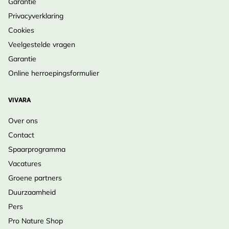
Garantie
Maart
voedselrijk.
Privacyverklaring
•
Onderhoud
: Uitgebloeide stengels weghalen voor
Cookies
doorbloei; kan zich uitzaaien.
Veelgestelde vragen
•
Winteroverleving
: Zeer winterhard; wortels
Garantie
overwinteren en lopen in voorjaar uit.
Online herroepingsformulier
•
Levensduur
: Meerjarig, pol kan men delen voor
vermeerdering.
VIVARA
Over ons
Combineer keukenkruid en vlinderplant met Wilde
Contact
Marjolein – Bestel vandaag!
Spaarprogramma
Vacatures
Groene partners
Duurzaamheid
Pers
Pro Nature Shop