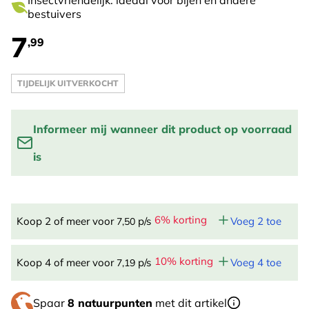
Insectvriendelijk: ideaal voor bijen en andere
bestuivers
7
,99
TIJDELIJK UITVERKOCHT
Informeer mij wanneer dit product op voorraad
is
Vul je email adres in om een melding te krijgen wanneer
het product weer op voorraad is:
6% korting
Koop 2 of meer voor
p/s
Voeg 2 toe
7,50
STUUR ME EEN BERICHT
10% korting
Koop 4 of meer voor
p/s
Voeg 4 toe
7,19
Spaar
8 natuurpunten
met dit artikel