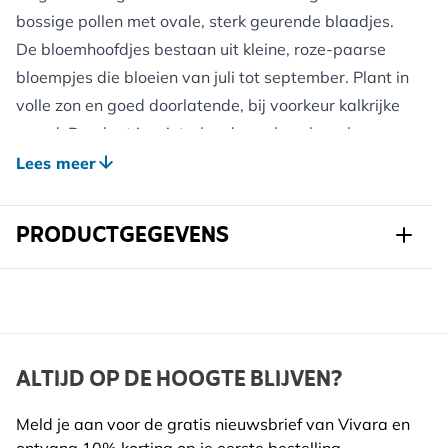
bossige pollen met ovale, sterk geurende blaadjes.
De bloemhoofdjes bestaan uit kleine, roze-paarse
bloempjes die bloeien van juli tot september. Plant in
volle zon en goed doorlatende, bij voorkeur kalkrijke
grond. De plant is winterhard; een beschermlaag van
organisch materiaal in de winter is nuttig bij zeer
Lees meer
strenge kou. De bloemen zijn rijk aan nectar, ideaal
voor bijen, hommels en vlinders. De blaadjes hebben
PRODUCTGEGEVENS
een zachte Oregano-smaak, bruikbaar in de keuken.
Door uitgebloeide stengels weg te knippen, stimuleer
Art.nr.
822210120
je nabloei. In de winter sterft het bovengrondse deel
grotendeels af; in het voorjaar groeit het weer aan.
Merk
Kwekerij Verhoeven
Breedte
147 mm
ALTIJD OP DE HOOGTE BLIJVEN?
Voordelen voor Wilde Dieren:
Hoogte
337 mm
De overvloed aan bloempjes biedt nectar voor tal
Meld je aan voor de gratis nieuwsbrief van Vivara en
van bestuivers; vogels kunnen zich aan zaadjes te
ontvang 10% korting op je eerste bestelling.