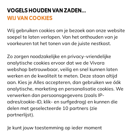
🌻
NIEUW - Spaar voor korting bij elke aankoop met
Vivara Plus
VOGELS HOUDEN VAN ZADEN...
WIJ VAN COOKIES
Uitstekend beoordeeld door klanten in 11 landen
Gratis thuisbezorgd bij orders vanaf €59
Wij gebruiken cookies om je bezoek aan onze website
soepel te laten verlopen. Van het onthouden van je
voorkeuren tot het tonen van de juiste nestkast.
Planten
Biologische planten
Zo zorgen noodzakelijke en privacy-vriendelijke
analytische cookies ervoor dat we de Vivara
webshop betrouwbaar, veilig en snel kunnen laten
werken en de kwaliteit te meten. Deze staan altijd
aan. Kies je Alles accepteren, dan gebruiken we óók
analytische, marketing en personalisatie cookies. We
verwerken dan persoonsgegevens (zoals IP-
adres/cookie-ID, klik- en surfgedrag) en kunnen die
delen met geselecteerde 10 partners (zie
partnerlijst).
Je kunt jouw toestemming op ieder moment