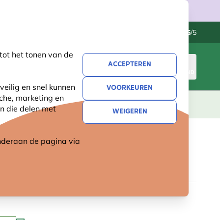
Klantenservice
Uitstekend
-
4.5
/5
tot het tonen van de
ACCEPTEREN
INLOGGEN
WINKELMAND
veilig en snel kunnen
VOORKEUREN
sche, marketing en
LEVING
CADEAUS
NIEUW
SALE
n die delen met
WEIGEREN
 onderaan de pagina
via
FAMILIES VAN NEDERLAND