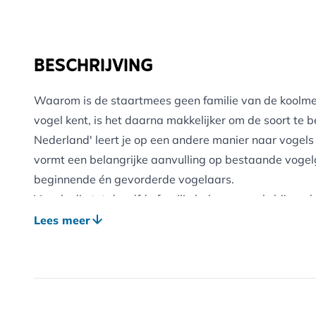
BESCHRIJVING
Waarom is de staartmees geen familie van de koolmee
vogel kent, is het daarna makkelijker om de soort te 
Nederland' leert je op een andere manier naar vogels
vormt een belangrijke aanvulling op bestaande vogelg
beginnende én gevorderde vogelaars.
Vogels die tot dezelfde familie behoren, zoals bijvoor
vertonen onderling veel overeenkomsten in uiterlijk 
Lees meer
wordt de vogelwereld een stuk inzichtelijker en intere
herkennen nog leuker. De familiekennis is ook heel prak
het buitenland.
'Vogelfamilies van Nederland' beschrijft de Nederland