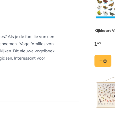
Kijkkaart V
s? Als je de familie van een
1
,99
benoemen. 'Vogelfamilies van
 kijken. Dit nieuwe vogelboek
idsen. Interessant voor
beeld de futen, spechten of mezen,
en gedrag. Met die wetenschap
ssanter en wordt vogels kijken en
tisch als je vogels gaat kijken in
se vogelsoorten in 62 families.