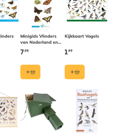
linders
Minigids Vlinders
Kijkkaart Vogels
van Nederland en
België
7
1
,95
,99