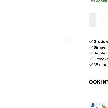
OP VOORR
Quantity
Gratis 
Simpel 
Betalen 
Uitstek
35+ jaar
OOK IN