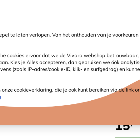
🌻
NIEUW - Spaar voor korting bij elke aankoop met
Vivara Plus
pel te laten verlopen. Van het onthouden van je voorkeuren 
earch
sche cookies ervoor dat we de Vivara webshop betrouwbaar, 
 aan. Kies je Alles accepteren, dan gebruiken we óók analyti
SJES
ANDERE DIEREN
PLANTEN
NATUURBE
ns (zoals IP-adres/cookie-ID, klik- en surfgedrag) en kunne
milies van Nederland
nze cookieverklaring, die je ook kunt bereiken via de link
VOGEL
g
,-
15