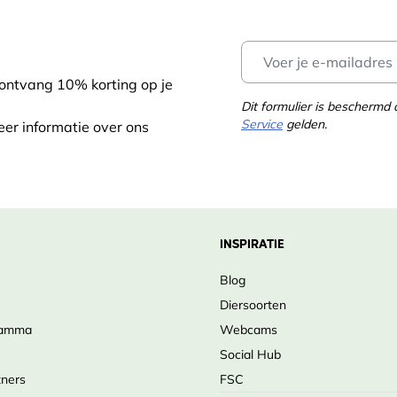
rlands
traties, Zwart-wit illustraties
 ontvang 10% korting op je
Dit formulier is bescherm
Service
gelden.
eer informatie over ons
el Boer
Zwarts
9050118361
INSPIRATIE
Blog
Diersoorten
ramma
Webcams
Social Hub
tners
FSC