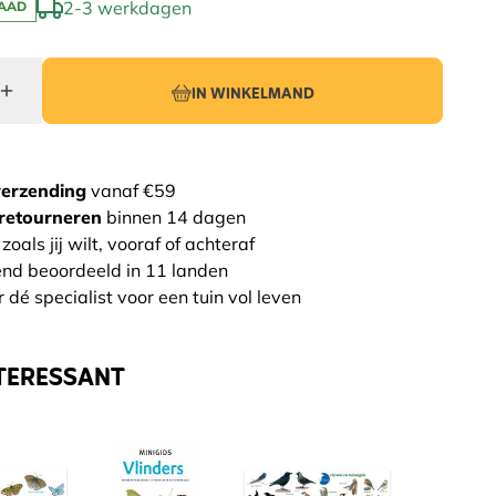
2-3 werkdagen
AAD
IN WINKELMAND
verzending
vanaf €59
retourneren
binnen 14 dagen
zoals jij wilt, vooraf of achteraf
end beoordeeld in 11 landen
 dé specialist voor een tuin vol leven
TERESSANT