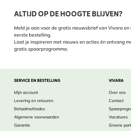
Taal
Nede
ALTIJD OP DE HOOGTE BLIJVEN?
Illustratie type
Illus
Meld je aan voor de gratis nieuwsbrief van Vivara en
Pagina's
364
eerste bestelling.
Laat je inspireren met nieuws en acties én ontvang m
Auteur
Marc
gratis spaarprogramma.
Met bijdragen van
Jos 
ISBN
978
SERVICE EN BESTELLING
VIVARA
Mijn account
Over ons
Levering en retouren
Contact
Betaalmethodes
Spaarprog
Algemene voorwaarden
Vacatures
Garantie
Groene par