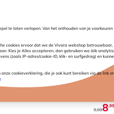
🌻
NIEUW - Spaar voor korting bij elke aankoop met
Vivara Plus
pel te laten verlopen. Van het onthouden van je voorkeuren 
earch
sche cookies ervoor dat we de Vivara webshop betrouwbaar, 
 aan. Kies je Alles accepteren, dan gebruiken we óók analyti
SJES
ANDERE DIEREN
PLANTEN
NATUURBE
ns (zoals IP-adres/cookie-ID, klik- en surfgedrag) en kunne
Dubbele haak voor combi-paal
nze cookieverklaring, die je ook kunt bereiken via de link
DUBBE
g
8
,9
9,99