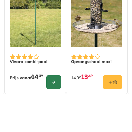
The price depends on the options chosen on the produc
Vivara combi-paal
Opvangschaal maxi
14
13
,39
,49
Prijs vanaf
14,99
CONFIGURE