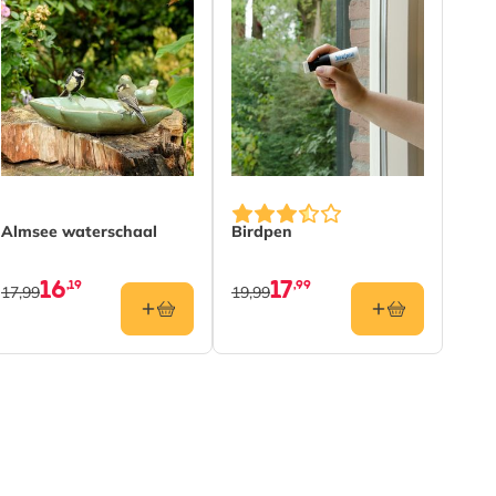
t page
Almsee waterschaal
Birdpen
16
17
,19
,99
17,99
19,99