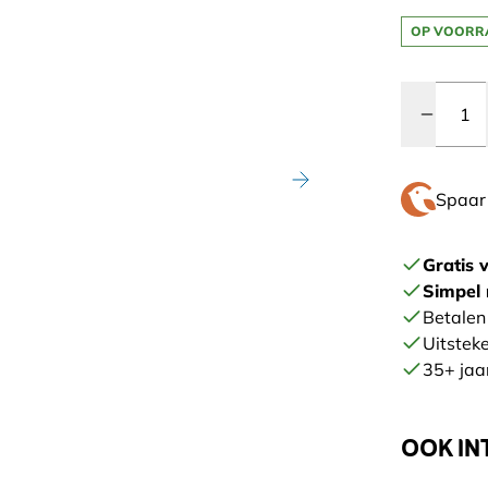
OP VOORR
Quantity
Spaa
Gratis 
Simpel 
Betalen 
Uitstek
35+ jaar
OOK IN