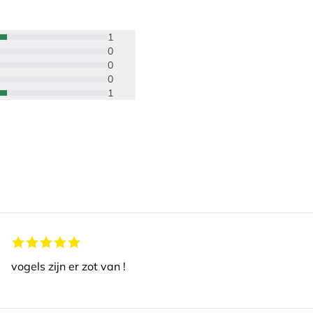
1
0
0
0
1
vogels zijn er zot van !