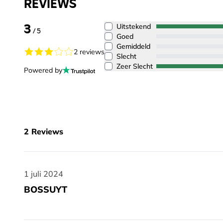
REVIEWS
3
Uitstekend
/ 5
Goed
Gemiddeld
2 reviews
Slecht
Zeer Slecht
Powered by
2
Reviews
1 juli 2024
1 juli 2024
BOSSUYT