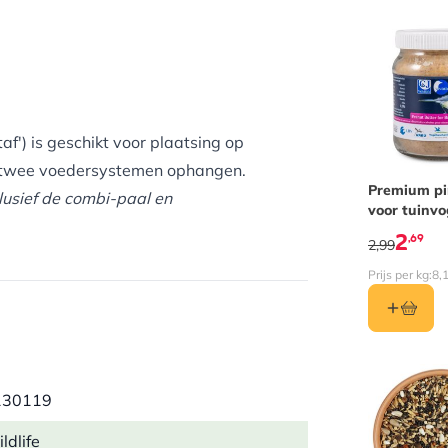
af') is geschikt voor plaatsing op
e twee voedersystemen ophangen.
Premium p
clusief de combi-paal en
voor tuinvo
met meelw
2
,69
2,99
Prijs per kg:
8,
130119
ldlife