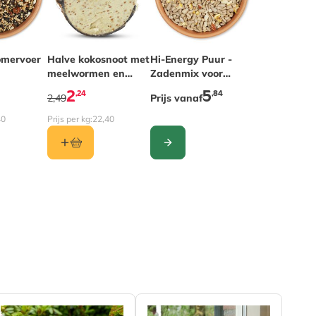
omervoer
Halve kokosnoot met
The price depends on the optio
Hi-Energy Puur -
meelwormen en
Zadenmix voor
insecten
vogels
2
5
,24
,84
2,49
Prijs vanaf
40
Prijs per kg:
22,40
CONFIGURE