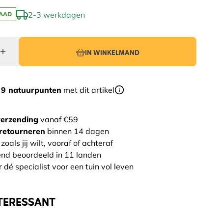
2-3 werkdagen
AAD
IN WINKELMAND
r
9 natuurpunten
met dit artikel
verzending
vanaf €59
retourneren
binnen 14 dagen
zoals jij wilt, vooraf of achteraf
end beoordeeld in 11 landen
 dé specialist voor een tuin vol leven
TERESSANT