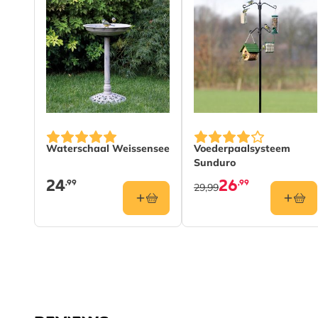
Waterschaal Weissensee
Voederpaalsysteem
Sunduro
24
26
,99
,99
29,99