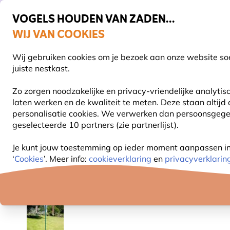
VOGELS HOUDEN VAN ZADEN...
WIJ VAN COOKIES
Gratis thuisbezorgd bij orders vanaf €59
Wij gebruiken cookies om je bezoek aan onze website soe
S
juiste nestkast.
Zo zorgen noodzakelijke en privacy-vriendelijke analyti
laten werken en de kwaliteit te meten. Deze staan altijd
VOGELVOER
VOEDERSYSTEMEN
VOGELHUI
personalisatie cookies. We verwerken dan persoonsgegeve
geselecteerde 10 partners (zie partnerlijst).
Vogel voederhuis
Voederpalen & ophangsystemen
Je kunt jouw toestemming op ieder moment aanpassen in o
‘
Cookies
’. Meer info:
cookieverklaring
en
privacyverklarin
10% KORTING