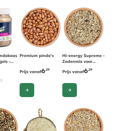
indakaas
The price depends on the options chosen on the pr
Premium pinda's
The price depends on the optio
Hi-energy Supreme -
gels -
Zadenmix voor
ormen
vogels
6
6
,29
,29
Prijs vanaf
Prijs vanaf
15
CONFIGURE
CONFIGURE