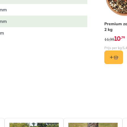
 mm
 mm
Premium z
2 kg
mm
10
,79
11,99
1 kg
Prijs per kg:
5,
n
al