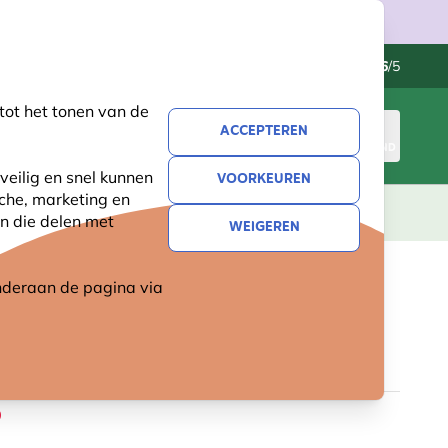
Klantenservice
Uitstekend
-
4.6
/5
tot het tonen van de
ACCEPTEREN
INLOGGEN
WINKELMAND
veilig en snel kunnen
VOORKEUREN
sche, marketing en
LEVING
CADEAUS
NIEUW
SALE
n die delen met
WEIGEREN
 onderaan de pagina
via
LE HAAK VOOR COMBI-PAAL
2 reviews
9