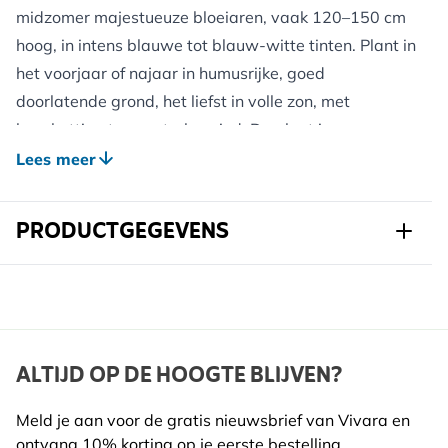
midzomer majestueuze bloeiaren, vaak 120–150 cm
hoog, in intens blauwe tot blauw-witte tinten. Plant in
het voorjaar of najaar in humusrijke, goed
doorlatende grond, het liefst in volle zon, met
beschutting tegen sterke wind. De plant is
winterhard en doet het goed met een beschermlaag
Lees meer
van organisch materiaal; bij zware regen of wind kan
opbinden nodig zijn. De nectar in de bloemsporen is
PRODUCTGEGEVENS
aantrekkelijk voor bijen en hommels. Door de
bloemstengels na de eerste bloei af te knippen, kan
Art.nr.
823230120
een nabloei in de nazomer ontstaan. Let op: alle
delen van Ridderspoor zijn
Merk
giftig
Kwekerij Verhoeven
voor mens en dier.
Breedte
147 mm
ALTIJD OP DE HOOGTE BLIJVEN?
Voordelen voor Wilde Dieren:
Hoogte
337 mm
Rijke nectarbron voor bestuivers in de vroege zomer.
Meld je aan voor de gratis nieuwsbrief van Vivara en
Insecten kunnen in de dichte aarstructuur beschutting
ontvang 10% korting op je eerste bestelling.