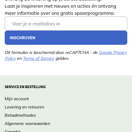
Lengte
115 mm
vinden.
Laat je inspireren met nieuws en acties én ontvang
Gewicht
0.75 kg
meer informatie over ons gratis spaarprogramma.
Lees meer
Email Address
Ontwerp Inspiratie:
Diersoort
Bij
Combineer Ridderspoor ‘Atlantis’ in een landelijke
Kleur
Blauw
INSCHRIJVEN
cottageborder met rozen, salvia’s of campanula’s. De
hoge bloeistengels zorgen voor verticaal accent en
Meerjarig
Ja
Dit formulier is beschermd door reCAPTCHA - de
Google Privacy
romantische flair.
Policy
en
Terms of Service
gelden.
Potgrootte
11cm
Inheemse Status:
Standplaats
Zonlicht
Niet inheems, veredelde Ridderspoor-hybriden
Grondsoort
Goed doorlatend
SERVICE EN BESTELLING
stammen meestal uit kruisingen van Amerikaanse en
Aziatische soorten.
Bloeimaanden
Jul., Aug., Sep.
Mijn account
Levering en retouren
Plukmaanden
Februari
Verzorging
:
Betaalmethodes
•
Wanneer te planten
: Voor- of najaar, bij milde
Plantmaanden
April, Mei, Juni, Juli,
Algemene voorwaarden
Augustus, September,
omstandigheden.
Garantie