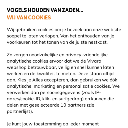
🌻
NIEUW - Spaar voor korting bij elke aankoop met
Vivara Plus
VOGELS HOUDEN VAN ZADEN...
WIJ VAN COOKIES
Uitstekend beoordeeld door klanten in 11 landen
Gratis thuisbezorgd bij orders vanaf €59
Wij gebruiken cookies om je bezoek aan onze website
soepel te laten verlopen. Van het onthouden van je
voorkeuren tot het tonen van de juiste nestkast.
Planten
Biologische planten
Zo zorgen noodzakelijke en privacy-vriendelijke
analytische cookies ervoor dat we de Vivara
webshop betrouwbaar, veilig en snel kunnen laten
werken en de kwaliteit te meten. Deze staan altijd
aan. Kies je Alles accepteren, dan gebruiken we óók
analytische, marketing en personalisatie cookies. We
verwerken dan persoonsgegevens (zoals IP-
adres/cookie-ID, klik- en surfgedrag) en kunnen die
delen met geselecteerde 10 partners (zie
partnerlijst).
Je kunt jouw toestemming op ieder moment