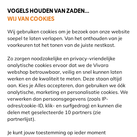
🌻
NIEUW - Spaar voor korting bij elke aankoop met
Vivara Plus
VOGELS HOUDEN VAN ZADEN...
WIJ VAN COOKIES
Gratis thuisbezorgd bij orders vanaf €59
Wij gebruiken cookies om je bezoek aan onze website
soepel te laten verlopen. Van het onthouden van je
voorkeuren tot het tonen van de juiste nestkast.
Vogel voederhuis
Voederhuis voor pindacakes
Zo zorgen noodzakelijke en privacy-vriendelijke
analytische cookies ervoor dat we de Vivara
webshop betrouwbaar, veilig en snel kunnen laten
10% KORTING
werken en de kwaliteit te meten. Deze staan altijd
aan. Kies je Alles accepteren, dan gebruiken we óók
analytische, marketing en personalisatie cookies. We
verwerken dan persoonsgegevens (zoals IP-
adres/cookie-ID, klik- en surfgedrag) en kunnen die
delen met geselecteerde 10 partners (zie
partnerlijst).
Je kunt jouw toestemming op ieder moment