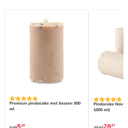
The price depen
Premium pindacake met bessen 500
Pindacake Navulp
ml
1000 ml)
5
28
,39
,47
5,99
29,97