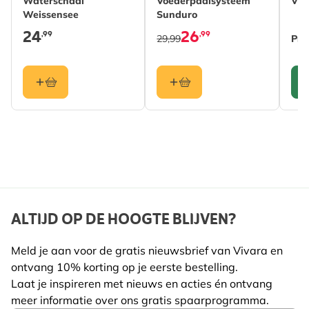
Waterschaal
Voederpaalsysteem
Viv
Kleur
Groen
Weissensee
Sunduro
24
26
,99
,99
Materiaal
Metaal
29,99
Pri
ALTIJD OP DE HOOGTE BLIJVEN?
Meld je aan voor de gratis nieuwsbrief van Vivara en
ontvang 10% korting op je eerste bestelling.
Laat je inspireren met nieuws en acties én ontvang
meer informatie over ons gratis spaarprogramma.