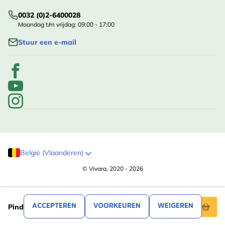
0032 (0)2-6400028
Maandag t/m vrijdag: 09:00 - 17:00
Stuur een e-mail
België (Vlaanderen)
© Vivara, 2020 - 2026
,69
2
ACCEPTEREN
VOORKEUREN
WEIGEREN
Pindacakehanger 500 ml