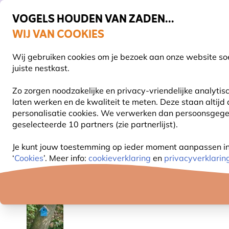
VOGELS HOUDEN VAN ZADEN...
WIJ VAN COOKIES
Uitstekend beoordeeld door klanten in 11 landen
Gratis thuisbezorgd bij orders vanaf €59
Wij gebruiken cookies om je bezoek aan onze website soe
S
juiste nestkast.
Zo zorgen noodzakelijke en privacy-vriendelijke analyti
laten werken en de kwaliteit te meten. Deze staan altijd
VOGELVOER
VOEDERSYSTEMEN
VOGELHUI
personalisatie cookies. We verwerken dan persoonsgegeve
geselecteerde 10 partners (zie partnerlijst).
Vogelhuisjes en nestkasten
Houten vogelhuisjes
Je kunt jouw toestemming op ieder moment aanpassen in o
‘
Cookies
’. Meer info:
cookieverklaring
en
privacyverklarin