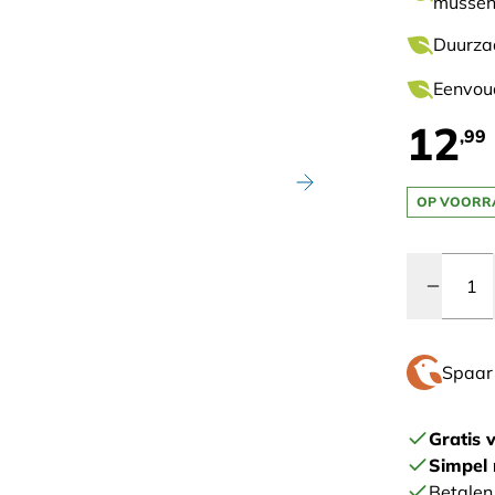
musse
Duurzaa
Eenvoud
12
,99
OP VOORR
Quantity
Spaa
Gratis 
Simpel 
Betalen 