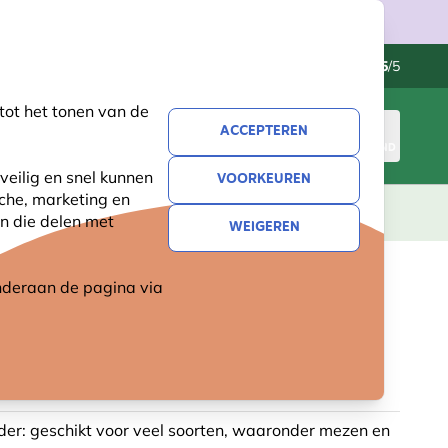
Klantenservice
Uitstekend
-
4.5
/5
tot het tonen van de
ACCEPTEREN
INLOGGEN
WINKELMAND
veilig en snel kunnen
VOORKEUREN
sche, marketing en
LEVING
CADEAUS
NIEUW
SALE
n die delen met
WEIGEREN
 onderaan de pagina
via
AST DIAMOND - BLAUW 32
der: geschikt voor veel soorten, waaronder mezen en