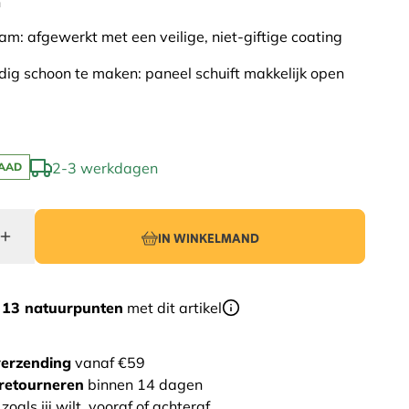
n
m: afgewerkt met een veilige, niet-giftige coating
ig schoon te maken: paneel schuift makkelijk open
2-3 werkdagen
AAD
IN WINKELMAND
r
13 natuurpunten
met dit artikel
verzending
vanaf €59
retourneren
binnen 14 dagen
zoals jij wilt, vooraf of achteraf