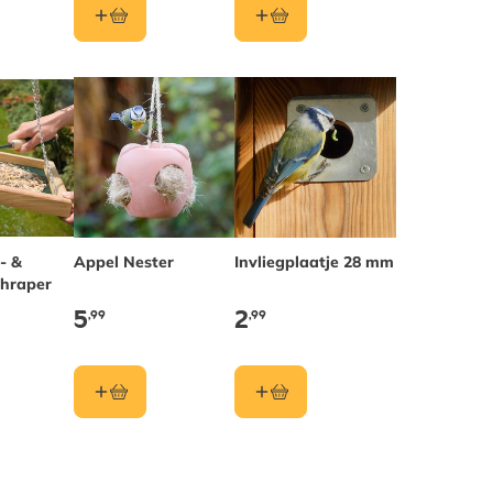
- &
Appel Nester
Invliegplaatje 28 mm
chraper
5
2
,99
,99