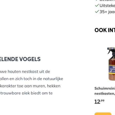
Uitstek
35+ jaar
OOK IN
ELENDE VOGELS
uwe houten nestkast uit de
en en zich toch in de natuurlijke
 karakter toe aan muren, hekken
Schuimrein
 betrouwbare plek biedt om te
nestkasten
vogelbaden
12
,99
voedersys
rzame en diervriendelijke keuze