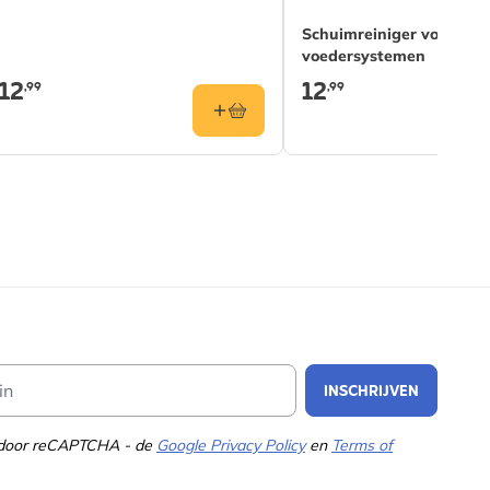
Schuimreiniger voor nes
voedersystemen
12
12
,99
,99
Email Address
INSCHRIJVEN
d door reCAPTCHA - de
Google Privacy Policy
en
Terms of