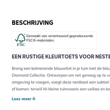
BESCHRIJVING
Gemaakt van verantwoord geproduceerde
FSC®-materialen
EEN RUSTIGE KLEURTOETS VOOR NEST
Breng een kalmerende blauwtint in je tuin met de bla
Diamond Collectie. Ontworpen om net genoeg op te vall
omgeving te voegen, voegt deze nestkast een subtiel
of bomen, terwijl hij kleine tuinvogels een veilige en
nestelen.
Lees meer
Gemaakt van FSC®-gecertificeerd hout, is dit een duu
waar je je goed bij kunt voelen.