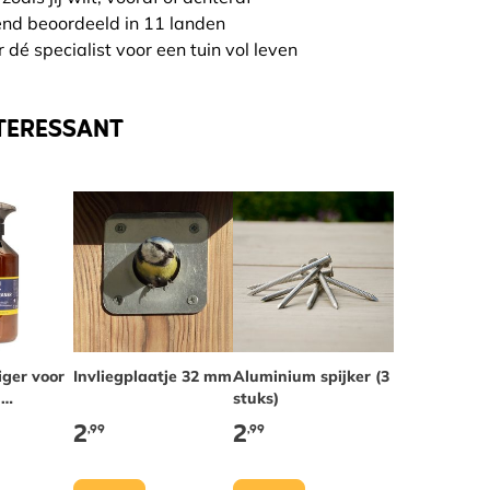
end beoordeeld in 11 landen
 dé specialist voor een tuin vol leven
TERESSANT
iger voor
Invliegplaatje 32 mm
Aluminium spijker (3
,
stuks)
 en
2
2
,99
,99
temen