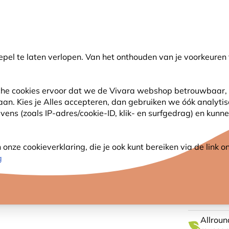
🌻
NIEUW - Spaar voor korting bij elke aankoop met
Vivara Plus
pel te laten verlopen. Van het onthouden van je voorkeuren 
earch
sche cookies ervoor dat we de Vivara webshop betrouwbaar, 
 aan. Kies je Alles accepteren, dan gebruiken we óók analyti
SJES
ANDERE DIEREN
PLANTEN
NATUURBE
ns (zoals IP-adres/cookie-ID, klik- en surfgedrag) en kunne
Nestkast Diamond - blauw 32 mm
nze cookieverklaring, die je ook kunt bereiken via de link
NESTK
g
MM
Allroun