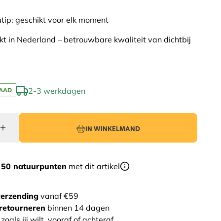
ip: geschikt voor elk moment
 in Nederland – betrouwbare kwaliteit van dichtbij
2-3 werkdagen
AAD
IN WINKELMAND
r
50 natuurpunten
met dit artikel
verzending
vanaf €59
retourneren
binnen 14 dagen
zoals jij wilt, vooraf of achteraf