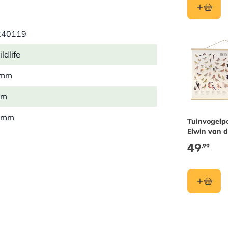
r die zeker door zijn
n uw huis of bijvoorbeeld in een
240119
ldlife
 mm
mm
 mm
Tuinvogelp
Elwin van d
 kg
49
,99