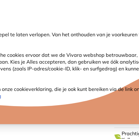
🌻
NIEUW - Spaar voor korting bij elke aankoop met
Vivara Plus
pel te laten verlopen. Van het onthouden van je voorkeuren 
earch
sche cookies ervoor dat we de Vivara webshop betrouwbaar, 
 aan. Kies je Alles accepteren, dan gebruiken we óók analyti
SJES
ANDERE DIEREN
PLANTEN
NATUURBE
ns (zoals IP-adres/cookie-ID, klik- en surfgedrag) en kunne
waddenvogel poster Elwin van der Kolk
nze cookieverklaring, die je ook kunt bereiken via de link
KUST-
g
ELWIN
Prachti