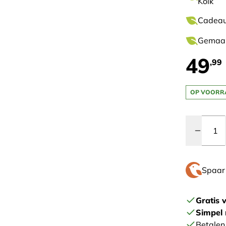
Kolk
Cadeaut
Gemaakt
49
,99
OP VOORR
Quantity
Spaa
Gratis 
Simpel 
Betalen 