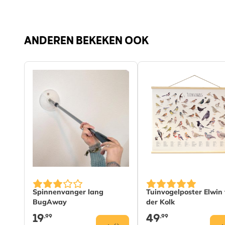
ANDEREN BEKEKEN OOK
Spinnenvanger lang
Tuinvogelposter Elwin
BugAway
der Kolk
19
49
,99
,99