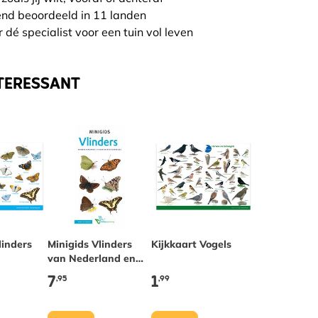
end beoordeeld in 11 landen
 dé specialist voor een tuin vol leven
TERESSANT
linders
Minigids Vlinders
Kijkkaart Vogels
van Nederland en
België
7
1
,95
,99