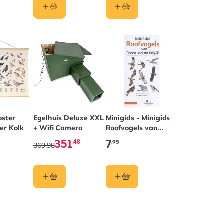
oster
The price depends on the options chosen on the pr
Egelhuis Deluxe XXL
Minigids - Minigids
er Kolk
+ Wifi Camera
Roofvogels van
Nederland en België
351
7
,48
,95
369,98