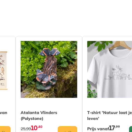
The price depends o
 van
Atalanta Vlinders
T-shirt 'Natuur laat je
(Polystone)
leven'
10
17
,40
,99
25,99
Prijs vanaf