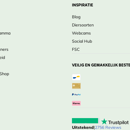
INSPIRATIE
Blog
Diersoorten
ramma
Webcams
Social Hub
tners
FSC
eid
VEILIG EN GEMAKKELIJK BEST
 Shop
Uitstekend
|
2756 Reviews