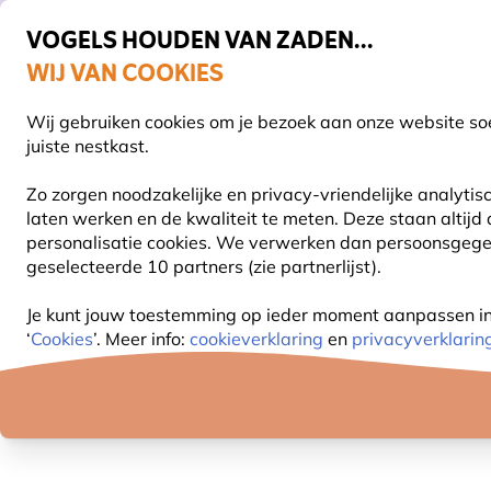
VOGELS HOUDEN VAN ZADEN...
WIJ VAN COOKIES
Uitstekend beoordeeld door klanten in 11 landen
Gratis thuisbezorgd bij orders vanaf €59
Wij gebruiken cookies om je bezoek aan onze website soe
S
juiste nestkast.
Zo zorgen noodzakelijke en privacy-vriendelijke analyti
laten werken en de kwaliteit te meten. Deze staan altijd
VOGELVOER
VOEDERSYSTEMEN
VOGELHUI
personalisatie cookies. We verwerken dan persoonsgegeve
geselecteerde 10 partners (zie partnerlijst).
Natuurbeleving
Boeken
Kijkkaarten
Kust- en 
Je kunt jouw toestemming op ieder moment aanpassen in o
‘
Cookies
’. Meer info:
cookieverklaring
en
privacyverklarin