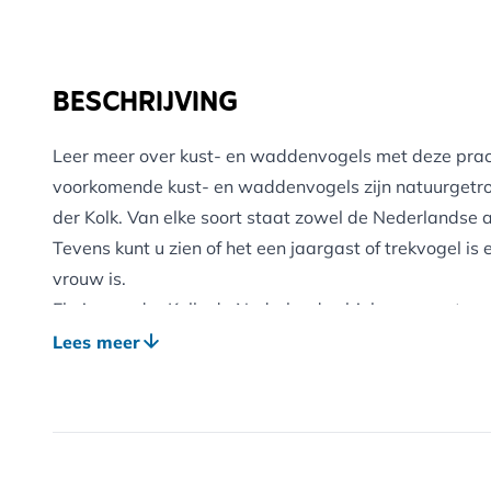
BESCHRIJVING
Leer meer over kust- en waddenvogels met deze prac
voorkomende kust- en waddenvogels zijn natuurgetr
der Kolk. Van elke soort staat zowel de Nederlandse 
Tevens kunt u zien of het een jaargast of trekvogel is
vrouw is.
Elwin van der Kolk, de Nederlandse bioloog en natuursc
gefascineerd door de natuur om hem heen. Een groot de
Lees meer
met vogels kijken en vogels tekenen. In zijn tekeningen
manier vast te leggen dat de kijker aangemoedigd w
en te beschermen.
De boven- en onderzijde van de poster is voorzien va