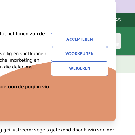
Klantenservice
Uitstekend
-
4.5
/5
tot het tonen van de
ACCEPTEREN
INLOGGEN
WINKELMAND
veilig en snel kunnen
VOORKEUREN
sche, marketing en
LEVING
CADEAUS
NIEUW
SALE
n die delen met
WEIGEREN
 onderaan de pagina
via
 EN WADDENVOGEL POSTER
 VAN DER KOLK
g geillustreerd: vogels getekend door Elwin van der