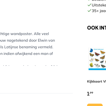
Uitstek
35+ jaar
OOK IN
htige wandposter. Alle veel
ouw nagetekend door Elwin van
als Latijnse benaming vermeld.
 en indien afwijkend een man of
hilder, werd al op jonge leeftijd
el van zijn jeugd bracht hij door
 probeert hij de natuur op zo’n
Kijkkaart V
ordt om de natuur te bewonderen
1
,99
n een ronde houten lat. Aan de