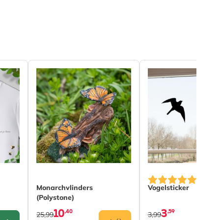
n the options chosen on the product page
Monarchvlinders
Vogelsticker
(Polystone)
10
3
,40
,59
25,99
3,99