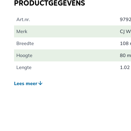
PRODUCTGEGEVENS
bovenkant heeft het een stevig ophangkoord. Een poste
hoogwaardige afwerking erg mooi is om op te hangen i
schoolklas.
Art.nr.
979
Merk
CJ Wi
Breedte
108
Hoogte
80 
Lengte
1.02
Gewicht
0.71
Lees meer