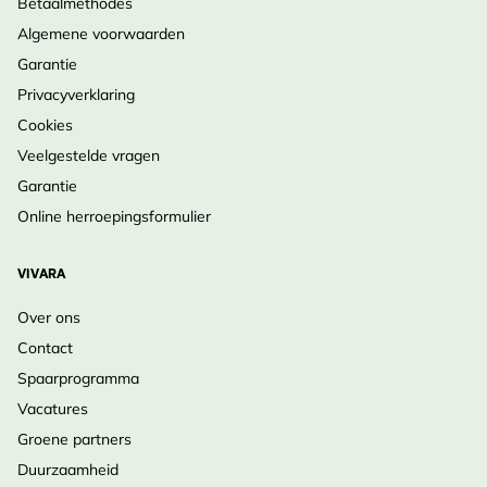
Betaalmethodes
Oktober, Maart
•
Bodem & Licht
: Zon tot halfschaduw, doorlatende
Algemene voorwaarden
grond.
Garantie
•
Onderhoud
: Laat zaad rijpen als je spontane
Privacyverklaring
uitzaai wilt; stengels na de winter verwijderen.
Cookies
•
Winteroverleving
: Tweejarig; rozet overleeft,
Veelgestelde vragen
daarna bloei en sterfte.
Garantie
•
Levensduur
: Kort, maar voortplanting via zaad.
Online herroepingsformulier
Trek vogels en bijen met de imposante Grote
VIVARA
Kaardenbol – Bestel nu!
Over ons
Contact
Spaarprogramma
Vacatures
Groene partners
Duurzaamheid