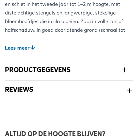
en schiet in het tweede jaar tot 1–2 m hoogte, met
distelachtige stengels en langwerpige, stekelige
bloemhoofdjes die in lila bloeien. Zaai in volle zon of
halfschaduw, in goed doorlatende grond (schraal tot
matig rijk). De plant is winterhard; een beschermlaag
van organisch materiaal is niet noodzakelijk, maar
Lees meer
nuttig bij jonge aanplant. In de zomer bloeien de
hoofdjes met ringvormige, paarse bloesems die bijen
PRODUCTGEGEVENS
en vlinders lokken; zodra zaden rijpen, komen putters
en andere vogels eten. Na zaadvorming sterft de
Art.nr.
822100120
REVIEWS
plant af, maar uitgevallen zaad geeft nieuwe
exemplaren. De stekelige stengels kun je in de winter
Merk
Kwekerij Verhoeven
laten staan als structuur in de border.
Breedte
147 mm
Hoogte
337 mm
Voordelen voor Wilde Dieren:
ALTIJD OP DE HOOGTE BLIJVEN?
Nectar voor bestuivers in de bloeiperiode, zaden voor
Lengte
115 mm