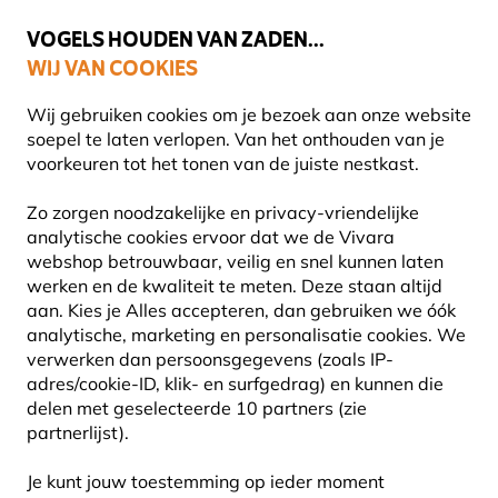
🌻
NIEUW - Spaar voor korting bij elke aankoop met
Vivara Plus
VOGELS HOUDEN VAN ZADEN...
WIJ VAN COOKIES
Uitstekend beoordeeld door klanten in 11 landen
Gratis thuisbezorgd bij orders vanaf €59
Wij gebruiken cookies om je bezoek aan onze website
soepel te laten verlopen. Van het onthouden van je
voorkeuren tot het tonen van de juiste nestkast.
Planten
Biologische planten
Zo zorgen noodzakelijke en privacy-vriendelijke
analytische cookies ervoor dat we de Vivara
webshop betrouwbaar, veilig en snel kunnen laten
werken en de kwaliteit te meten. Deze staan altijd
aan. Kies je Alles accepteren, dan gebruiken we óók
analytische, marketing en personalisatie cookies. We
verwerken dan persoonsgegevens (zoals IP-
adres/cookie-ID, klik- en surfgedrag) en kunnen die
delen met geselecteerde 10 partners (zie
partnerlijst).
Je kunt jouw toestemming op ieder moment