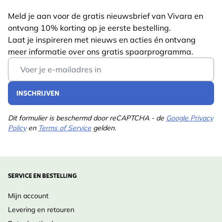
vogels in de winter; een ecologisch waardevolle
Meld je aan voor de gratis nieuwsbrief van Vivara en
Gewicht
0.75 kg
‘wilde’ plant.
Lees meer
ontvang 10% korting op je eerste bestelling.
Diersoort
Bij, Vogel, Vlinder
Laat je inspireren met nieuws en acties én ontvang
Ontwerp Inspiratie:
meer informatie over ons gratis spaarprogramma.
Kleur
Paars
In een landelijke bloemenweide, achterin een border
Email Address
of bij een vijverrand. Combineer met Zonnehoed,
Meerjarig
Ja
Grassen of Dagkoekoeksbloem voor een ruige,
INSCHRIJVEN
Potgrootte
11cm
natuurlijke uitstraling.
Dit formulier is beschermd door reCAPTCHA - de
Google Privacy
Standplaats
Zonlicht
Policy
en
Terms of Service
gelden.
Inheemse Status:
Grondsoort
Vochtig
Inheems in Nederland en België, te vinden in ruige
terreinen en slootkanten.
Bloeimaanden
Jun., Jul.
SERVICE EN BESTELLING
Plukmaanden
Februari
Verzorging
:
Mijn account
•
Wanneer te zaaien
: Voor- of najaar, spontaan of
Plantmaanden
April, Mei, Juni, Juli,
Levering en retouren
Augustus, September,
doelgericht.