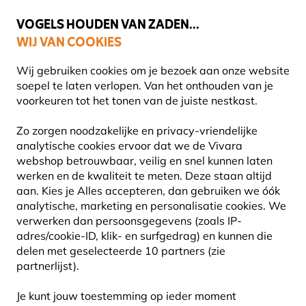
🌻
NIEUW - Spaar voor korting bij elke aankoop met
Vivara Plus
VOGELS HOUDEN VAN ZADEN...
WIJ VAN COOKIES
Uitstekend beoordeeld door klanten in 11 landen
Gratis thuisbezorgd bij orders vanaf €59
Wij gebruiken cookies om je bezoek aan onze website
soepel te laten verlopen. Van het onthouden van je
voorkeuren tot het tonen van de juiste nestkast.
Neem contact met ons op
Zo zorgen noodzakelijke en privacy-vriendelijke
NEEM CONTACT MET ONS OP
analytische cookies ervoor dat we de Vivara
webshop betrouwbaar, veilig en snel kunnen laten
werken en de kwaliteit te meten. Deze staan altijd
aan. Kies je Alles accepteren, dan gebruiken we óók
analytische, marketing en personalisatie cookies. We
verwerken dan persoonsgegevens (zoals IP-
CONTACTGEGEVENS
adres/cookie-ID, klik- en surfgedrag) en kunnen die
delen met geselecteerde 10 partners (zie
partnerlijst).
WAARMEE KUNNEN WIJ JE HELPEN?
Je kunt jouw toestemming op ieder moment