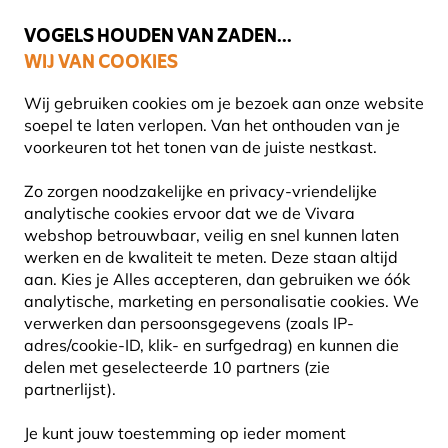
🌻
NIEUW - Spaar voor korting bij elke aankoop met
Vivara Plus
VOGELS HOUDEN VAN ZADEN...
WIJ VAN COOKIES
Uitstekend beoordeeld door klanten in 11 landen
Gratis thuisbezorgd bij orders vanaf €59
Wij gebruiken cookies om je bezoek aan onze website
soepel te laten verlopen. Van het onthouden van je
voorkeuren tot het tonen van de juiste nestkast.
Planten
Biologische planten
Zo zorgen noodzakelijke en privacy-vriendelijke
analytische cookies ervoor dat we de Vivara
webshop betrouwbaar, veilig en snel kunnen laten
werken en de kwaliteit te meten. Deze staan altijd
aan. Kies je Alles accepteren, dan gebruiken we óók
analytische, marketing en personalisatie cookies. We
verwerken dan persoonsgegevens (zoals IP-
adres/cookie-ID, klik- en surfgedrag) en kunnen die
delen met geselecteerde 10 partners (zie
partnerlijst).
Je kunt jouw toestemming op ieder moment