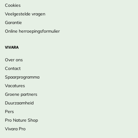
bescherming nodig.
Cookies
•
Levensduur
: Een meerjarige bodembedekker die
Veelgestelde vragen
zich kan uitbreiden door zaad en uitlopers.
Garantie
Online herroepingsformulier
Proef de volle smaak van wilde bosaardbeien –
Bestel nu!
VIVARA
Over ons
Contact
Spaarprogramma
Vacatures
Groene partners
Duurzaamheid
Pers
Pro Nature Shop
Vivara Pro