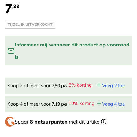
7
,99
TIJDELIJK UITVERKOCHT
Informeer mij wanneer dit product op voorraad
is
Vul je email adres in om een melding te krijgen wanneer
het product weer op voorraad is:
6% korting
Koop 2 of meer voor
p/s
Voeg 2 toe
7,50
STUUR ME EEN BERICHT
10% korting
Koop 4 of meer voor
p/s
Voeg 4 toe
7,19
Spaar
8 natuurpunten
met dit artikel