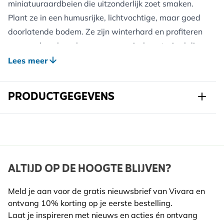
miniatuuraardbeien die uitzonderlijk zoet smaken.
Plant ze in een humusrijke, lichtvochtige, maar goed
doorlatende bodem. Ze zijn winterhard en profiteren
van een beschermlaag van organisch materiaal die
vocht vasthoudt en onkruid onderdrukt. De kleine
Lees meer
witte bloemetjes trekken bijen aan, en de vruchtjes
zijn geliefd bij vogels en andere tuindieren.
PRODUCTGEGEVENS
Bosaardbei kan dienen als bodembedekker in
bosachtige tuindelen of randen.
Art.nr.
822630120
Voordelen voor Wilde Dieren:
Merk
Kwekerij Verhoeven
Voedselbron voor insecten (bloei) en vogels (rijpe
Breedte
147 mm
ALTIJD OP DE HOOGTE BLIJVEN?
vruchtjes). Helpt de biodiversiteit te vergroten.
Hoogte
337 mm
Meld je aan voor de gratis nieuwsbrief van Vivara en
Ontwerp Inspiratie:
ontvang 10% korting op je eerste bestelling.
Lengte
115 mm
Ideaal in een bosrand of landelijke border; combineer
Laat je inspireren met nieuws en acties én ontvang