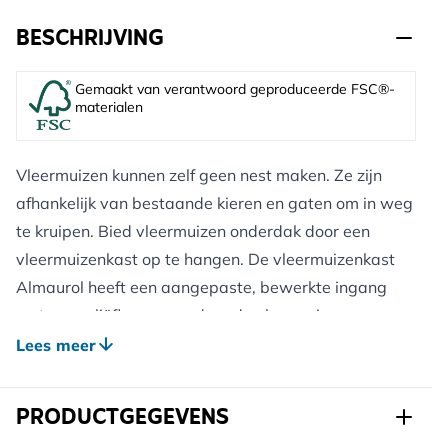
BESCHRIJVING
Gemaakt van verantwoord geproduceerde FSC®-
materialen
Vleermuizen kunnen zelf geen nest maken. Ze zijn
afhankelijk van bestaande kieren en gaten om in weg
te kruipen. Bied vleermuizen onderdak door een
vleermuizenkast op te hangen. De vleermuizenkast
Almaurol heeft een aangepaste, bewerkte ingang
met een reliëflaag waardoor de vleermuizen
makkelijk binnen komen. Het hout van deze
Lees meer
vleermuizenkast is 18mm dik en geeft daarmee extra
beschutting en verlengt de levensduur van deze kast.
PRODUCTGEGEVENS