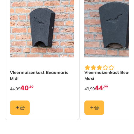
Vleermuizenkast Beaumaris
Vleermuizenkast Beaum
Midi
Maxi
40
44
,49
,99
44,99
49,99