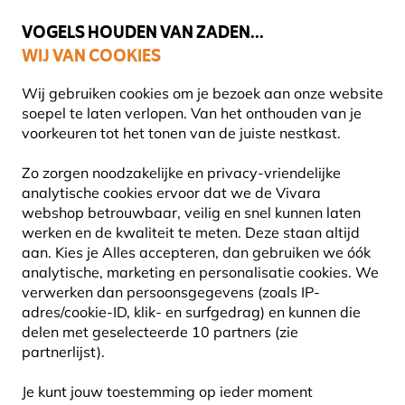
🌻
NIEUW - Spaar voor korting bij elke aankoop met
Vivara Plus
VOGELS HOUDEN VAN ZADEN...
WIJ VAN COOKIES
Uitstekend beoordeeld door klanten in 11 landen
Gratis thuisbezorgd bij orders vanaf €59
Wij gebruiken cookies om je bezoek aan onze website
soepel te laten verlopen. Van het onthouden van je
voorkeuren tot het tonen van de juiste nestkast.
Producten voor tuindieren
Vleermuiskasten
Zo zorgen noodzakelijke en privacy-vriendelijke
analytische cookies ervoor dat we de Vivara
webshop betrouwbaar, veilig en snel kunnen laten
10% KORTING
werken en de kwaliteit te meten. Deze staan altijd
aan. Kies je Alles accepteren, dan gebruiken we óók
analytische, marketing en personalisatie cookies. We
verwerken dan persoonsgegevens (zoals IP-
adres/cookie-ID, klik- en surfgedrag) en kunnen die
delen met geselecteerde 10 partners (zie
partnerlijst).
Je kunt jouw toestemming op ieder moment