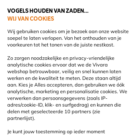
🌻
NIEUW - Spaar voor korting bij elke aankoop met
Vivara Plus
VOGELS HOUDEN VAN ZADEN...
WIJ VAN COOKIES
Uitstekend beoordeeld door klanten in 11 landen
Gratis thuisbezorgd bij orders vanaf €59
Wij gebruiken cookies om je bezoek aan onze website
soepel te laten verlopen. Van het onthouden van je
voorkeuren tot het tonen van de juiste nestkast.
Natuurbeleving
Boeken
Vogelboeken
Zo zorgen noodzakelijke en privacy-vriendelijke
analytische cookies ervoor dat we de Vivara
webshop betrouwbaar, veilig en snel kunnen laten
werken en de kwaliteit te meten. Deze staan altijd
aan. Kies je Alles accepteren, dan gebruiken we óók
analytische, marketing en personalisatie cookies. We
verwerken dan persoonsgegevens (zoals IP-
adres/cookie-ID, klik- en surfgedrag) en kunnen die
delen met geselecteerde 10 partners (zie
partnerlijst).
Je kunt jouw toestemming op ieder moment