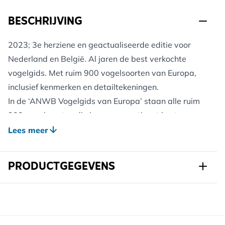
BESCHRIJVING
2023; 3e herziene en geactualiseerde editie voor
Nederland en België. Al jaren de best verkochte
vogelgids. Met ruim 900 vogelsoorten van Europa,
inclusief kenmerken en detailtekeningen.
In de ‘ANWB Vogelgids van Europa’ staan alle ruim
900 vogelsoorten die je op ons continent kunt
tegenkomen. Inclusief Noord-Afrika en grote delen
Lees meer
van het Midden-Oosten.
Uitermate secure beschr­ijving van habitat,
PRODUCTGEGEVENS
verspreidingsgebied, herkenning, geluid en
voorkomen.
Art.nr.
9789043930253
Meer dan 4000 gedetailleerde tekeningen in kleur.
Kaartjes die zowel de broed- en wintergebieden als
Breedte
147 mm