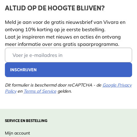
de trekroutes weergeven.
Hoogte
198 mm
ALTIJD OP DE HOOGTE BLIJVEN?
Volledig geactualiseerde 3e editie met 32 extra
Lengte
30 mm
pagina’s, een aangepaste soortindeling en deels
Meld je aan voor de gratis nieuwsbrief van Vivara en
nieuwe en opnieuw ingekleurde illustraties.
ontvang 10% korting op je eerste bestelling.
Gewicht
0.853 kg
Kenmerkend is dat van elke soort alle gegevens
Laat je inspireren met nieuws en acties én ontvang
Auteur
Lars Svensson
meer informatie over ons gratis spaarprogramma.
overzichtelijk op één tekstpagina staan, tegenover de
Lees meer
Email Address
afbeeldingen. Met een praktische opzet en prachtige
Met
Killian Mullarney en Dan
gedetailleerde tekeningen van Killian Mullarney en
bijdragen
Zetterström
INSCHRIJVEN
Dan Zetterström is deze vogelgids de topper voor
van
elke vogelliefhebber.
Gepubliceerd
2023
Dit formulier is beschermd door reCAPTCHA - de
Google Privacy
Policy
en
Terms of Service
gelden.
Pagina's
480
Uitvoering
Paperback
SERVICE EN BESTELLING
Taal
Nederlands
Mijn account
Illustratie