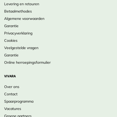
Illustraties
type
Levering en retouren
Betaalmethodes
Pagina's
480
Algemene voorwaarden
Auteur
Lars Svensson
Garantie
Privacyverklaring
Met
Killian Mullarney, Peter J.
Cookies
bijdragen
Grant, Lars Svensson,
Veelgestelde vragen
van
Killian Mullarney, Dan
Garantie
Zetterstrom, Peter J.
Grant
Online herroepingsformulier
Gepubliceerd
2023
VIVARA
ISBN
9789043930253
Over ons
Contact
Spaarprogramma
Vacatures
Groene partners