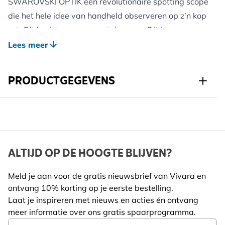
SWAROVSKI OPTIK een revolutionaire spotting scope
die het hele idee van handheld observeren op z’n kop
zet. Dit is niet zomaar een telescoop. Dit is een
compleet nieuwe generatie stabilized spotting
Lees meer
scopes — gemaakt voor natuurbeleving zonder
belemmeringen, zonder statief en zonder vertraging.
PRODUCTGEGEVENS
De Swarovski ST BALANCE 14-35x50 bewijst dat
absolute topkwaliteit niet groot of zwaar hoeft te zijn.
Art.nr.
961020119
Deze compacte telescoop combineert Swarovski’s
ongeëvenaarde optiek met de
Merk
Swarovski
innovatieve
SWAROBALANCE technologie
,
Breedte
91 mm
ALTIJD OP DE HOOGTE BLIJVEN?
waardoor je geniet van een perfect uitgebalanceerde
Hoogte
80 mm
kijkervaring – waar je ook bent.
Meld je aan voor de gratis nieuwsbrief van Vivara en
Dankzij het lichte ontwerp en de slimme
ontvang 10% korting op je eerste bestelling.
Lengte
268 mm
gewichtsverdeling ligt de telescoop stabiel in de
Laat je inspireren met nieuws en acties én ontvang
Gewicht
1.3 kg
meer informatie over ons gratis spaarprogramma.
hand en op het statief. Het resultaat? Een
Lees meer
Email Address