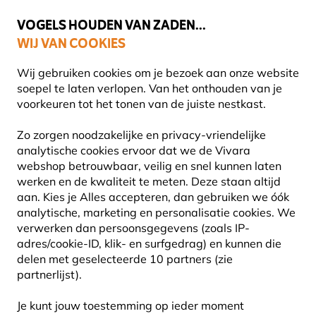
🌻
NIEUW - Spaar voor korting bij elke aankoop met
Vivara Plus
VOGELS HOUDEN VAN ZADEN...
WIJ VAN COOKIES
Gratis thuisbezorgd bij orders vanaf €59
Wij gebruiken cookies om je bezoek aan onze website
soepel te laten verlopen. Van het onthouden van je
voorkeuren tot het tonen van de juiste nestkast.
Zo zorgen noodzakelijke en privacy-vriendelijke
analytische cookies ervoor dat we de Vivara
webshop betrouwbaar, veilig en snel kunnen laten
werken en de kwaliteit te meten. Deze staan altijd
aan. Kies je Alles accepteren, dan gebruiken we óók
analytische, marketing en personalisatie cookies. We
verwerken dan persoonsgegevens (zoals IP-
adres/cookie-ID, klik- en surfgedrag) en kunnen die
delen met geselecteerde 10 partners (zie
partnerlijst).
Je kunt jouw toestemming op ieder moment