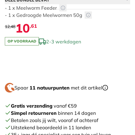
DEZE BUNDEL BEVAT
- 1 x Meelworm Feeder
- 1 x Gedroogde Meelwormen 50g
10
,61
12,48
2-3 werkdagen
OP VOORRAAD
The price depends on the chosen options
Spaar
11 natuurpunten
met dit artikel
Gratis verzending
vanaf €59
Simpel retourneren
binnen 14 dagen
Betalen zoals jij wilt, vooraf of achteraf
Uitstekend beoordeeld in 11 landen
35+ jaar dé specialist voor een tuin vol leven