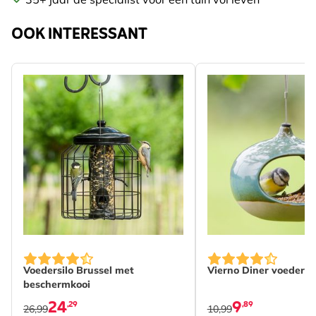
OOK INTERESSANT
Voedersilo Brussel met
Vierno Diner voederhu
beschermkooi
24
9
,29
,89
26,99
10,99