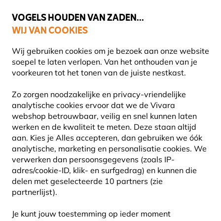
🌻
NIEUW - Spaar voor korting bij elke aankoop met
Vivara Plus
VOGELS HOUDEN VAN ZADEN...
WIJ VAN COOKIES
Uitstekend beoordeeld door klanten in 11 landen
Gratis thuisbezorgd bij orders vanaf €59
Wij gebruiken cookies om je bezoek aan onze website
soepel te laten verlopen. Van het onthouden van je
voorkeuren tot het tonen van de juiste nestkast.
Vogel voederhuis
Voederhuis voor vetproducten
Zo zorgen noodzakelijke en privacy-vriendelijke
analytische cookies ervoor dat we de Vivara
webshop betrouwbaar, veilig en snel kunnen laten
15% KORTING
werken en de kwaliteit te meten. Deze staan altijd
aan. Kies je Alles accepteren, dan gebruiken we óók
analytische, marketing en personalisatie cookies. We
verwerken dan persoonsgegevens (zoals IP-
adres/cookie-ID, klik- en surfgedrag) en kunnen die
delen met geselecteerde 10 partners (zie
partnerlijst).
Je kunt jouw toestemming op ieder moment