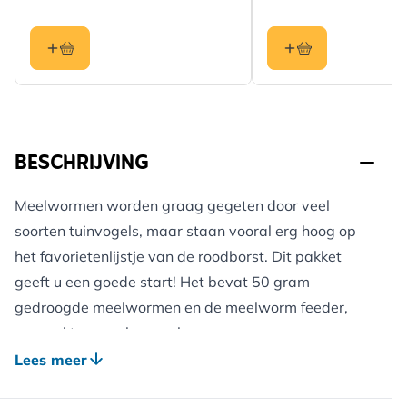
BESCHRIJVING
Meelwormen worden graag gegeten door veel
soorten tuinvogels, maar staan vooral erg hoog op
het favorietenlijstje van de roodborst. Dit pakket
geeft u een goede start! Het bevat 50 gram
gedroogde meelwormen en de meelworm feeder,
gemaakt van polypropylene.
Dit bestverkochte voederhuisje voor meelwormen en
Lees meer
vetpellets heeft een dak om de regen van het