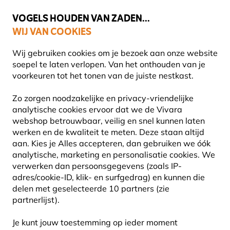
🌻
NIEUW - Spaar voor korting bij elke aankoop met
Vivara Plus
VOGELS HOUDEN VAN ZADEN...
WIJ VAN COOKIES
Uitstekend beoordeeld door klanten in 11 landen
Gratis thuisbezorgd bij orders vanaf €59
Wij gebruiken cookies om je bezoek aan onze website
soepel te laten verlopen. Van het onthouden van je
voorkeuren tot het tonen van de juiste nestkast.
Cadeaus
11463
Zo zorgen noodzakelijke en privacy-vriendelijke
analytische cookies ervoor dat we de Vivara
webshop betrouwbaar, veilig en snel kunnen laten
werken en de kwaliteit te meten. Deze staan altijd
aan. Kies je Alles accepteren, dan gebruiken we óók
analytische, marketing en personalisatie cookies. We
verwerken dan persoonsgegevens (zoals IP-
adres/cookie-ID, klik- en surfgedrag) en kunnen die
delen met geselecteerde 10 partners (zie
partnerlijst).
Je kunt jouw toestemming op ieder moment