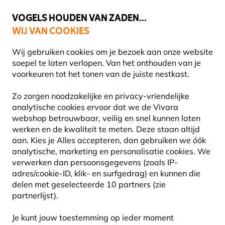
🌻
NIEUW - Spaar voor korting bij elke aankoop met
Vivara Plus
VOGELS HOUDEN VAN ZADEN...
WIJ VAN COOKIES
Uitstekend beoordeeld door klanten in 11 landen
Gratis thuisbezorgd bij orders vanaf €59
Wij gebruiken cookies om je bezoek aan onze website
soepel te laten verlopen. Van het onthouden van je
voorkeuren tot het tonen van de juiste nestkast.
Vogel voederhuis
Voedersilo's voor vogels
Zo zorgen noodzakelijke en privacy-vriendelijke
analytische cookies ervoor dat we de Vivara
webshop betrouwbaar, veilig en snel kunnen laten
10% KORTING
werken en de kwaliteit te meten. Deze staan altijd
aan. Kies je Alles accepteren, dan gebruiken we óók
analytische, marketing en personalisatie cookies. We
verwerken dan persoonsgegevens (zoals IP-
adres/cookie-ID, klik- en surfgedrag) en kunnen die
delen met geselecteerde 10 partners (zie
partnerlijst).
Je kunt jouw toestemming op ieder moment