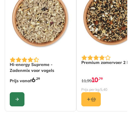
The price depends on the options chosen on the produc
Premium zomervoer 2 kg
Hi-energy Supreme -
Zadenmix voor vogels
6
10
,29
,79
Prijs vanaf
11,99
Prijs per kg:
5,40
CONFIGURE