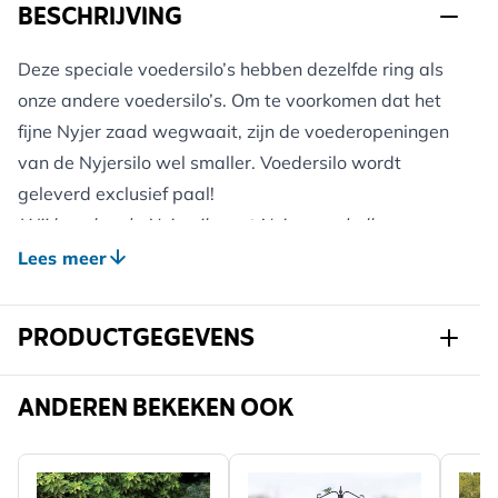
BESCHRIJVING
Deze speciale voedersilo’s hebben dezelfde ring als
onze andere voedersilo’s. Om te voorkomen dat het
fijne Nyjer zaad wegwaait, zijn de voederopeningen
van de Nyjersilo wel smaller. Voedersilo wordt
geleverd exclusief paal!
Wij bevelen de Nyjersilo met Nyjer zaad alleen aan
wanneer er groenlingen, sijzen en putters in uw
Lees meer
nabije omgeving voorkomen.
PRODUCTGEGEVENS
Art.nr.
320000120
ANDEREN BEKEKEN OOK
Merk
CJ Wildlife
Breedte
90 mm