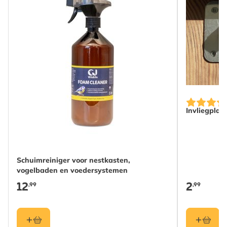
Invliegplaa
Schuimreiniger voor nestkasten,
vogelbaden en voedersystemen
12
2
,99
,99