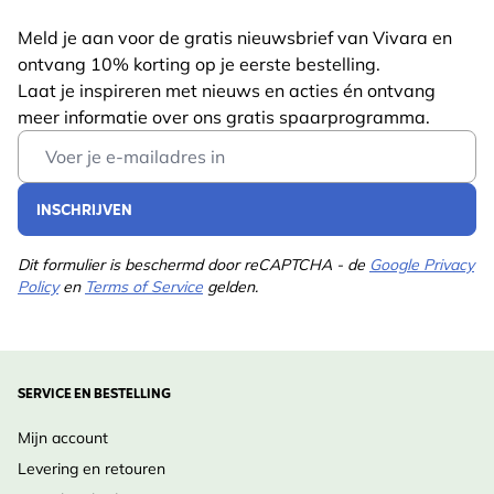
maar even effectief als zelfstandige nestkast
Meld je aan voor de gratis nieuwsbrief van Vivara en
Met zijn vogelvriendelijke ontwerp en flexibele
ontvang 10% korting op je eerste bestelling.
gebruik is de Icarus Nestkast een uitstekende keuze
Laat je inspireren met nieuws en acties én ontvang
voor iedereen die zowel lokale fauna wil
meer informatie over ons gratis spaarprogramma.
ondersteunen als de mogelijkheid wil hebben om van
Email Address
dichtbij te observeren.
INSCHRIJVEN
Dit formulier is beschermd door reCAPTCHA - de
Google Privacy
Policy
en
Terms of Service
gelden.
SERVICE EN BESTELLING
Mijn account
Levering en retouren