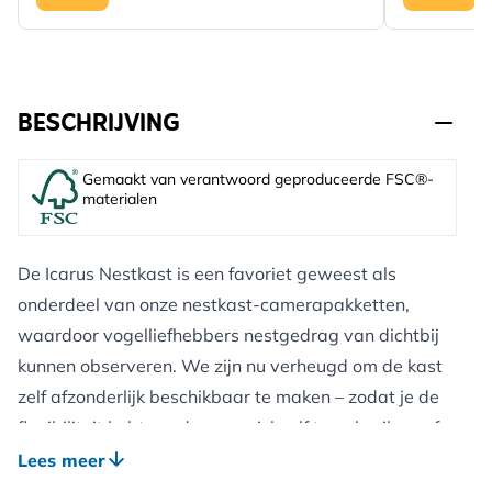
BESCHRIJVING
Gemaakt van verantwoord geproduceerde FSC®-
materialen
De Icarus Nestkast is een favoriet geweest als
onderdeel van onze nestkast-camerapakketten,
waardoor vogelliefhebbers nestgedrag van dichtbij
kunnen observeren. We zijn nu verheugd om de kast
zelf afzonderlijk beschikbaar te maken – zodat je de
flexibiliteit hebt om deze op zichzelf te gebruiken, of
met een camerasysteem naar keuze.
Lees meer
In vergelijking met standaard nestkasten is de Icarus