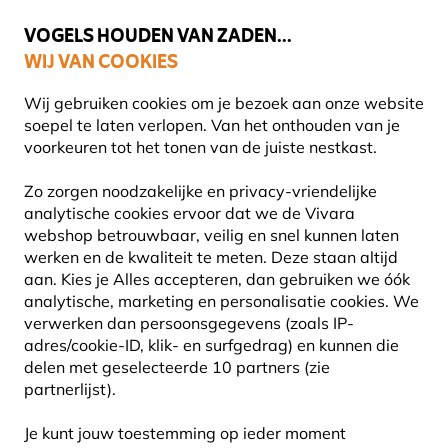
🌻
NIEUW - Spaar voor korting bij elke aankoop met
Vivara Plus
VOGELS HOUDEN VAN ZADEN...
WIJ VAN COOKIES
Uitstekend beoordeeld door klanten in 11 landen
Wij gebruiken cookies om je bezoek aan onze website
soepel te laten verlopen. Van het onthouden van je
voorkeuren tot het tonen van de juiste nestkast.
Vogelhuisjes en nestkasten
Houten vogelhuisjes
Zo zorgen noodzakelijke en privacy-vriendelijke
analytische cookies ervoor dat we de Vivara
webshop betrouwbaar, veilig en snel kunnen laten
werken en de kwaliteit te meten. Deze staan altijd
aan. Kies je Alles accepteren, dan gebruiken we óók
analytische, marketing en personalisatie cookies. We
verwerken dan persoonsgegevens (zoals IP-
adres/cookie-ID, klik- en surfgedrag) en kunnen die
delen met geselecteerde 10 partners (zie
partnerlijst).
Je kunt jouw toestemming op ieder moment