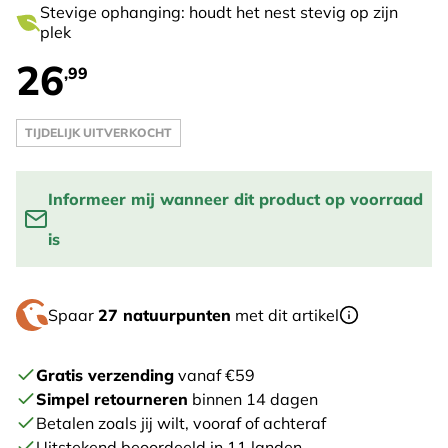
Stevige ophanging: houdt het nest stevig op zijn
plek
26
,99
TIJDELIJK UITVERKOCHT
Informeer mij wanneer dit product op voorraad
is
Vul je email adres in om een melding te krijgen wanneer
Spaar
27 natuurpunten
met dit artikel
het product weer op voorraad is:
STUUR ME EEN BERICHT
Gratis verzending
vanaf €59
Simpel retourneren
binnen 14 dagen
Betalen zoals jij wilt, vooraf of achteraf
Uitstekend beoordeeld in 11 landen