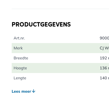
PRODUCTGEGEVENS
Art.nr.
900
Merk
CJ Wi
Breedte
192
Hoogte
136
Lengte
140
Gewicht
0.86
Lees meer
Diersoort
Voge
Vogelsoort
Zwa