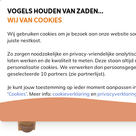
VOGELS HOUDEN VAN ZADEN...
WIJ VAN COOKIES
Gratis thuisbezorgd bij orders vanaf €59
Wij gebruiken cookies om je bezoek aan onze website soe
S
juiste nestkast.
Zo zorgen noodzakelijke en privacy-vriendelijke analyti
laten werken en de kwaliteit te meten. Deze staan altijd
VOGELVOER
VOEDERSYSTEMEN
VOGELHUI
personalisatie cookies. We verwerken dan persoonsgegeve
geselecteerde 10 partners (zie partnerlijst).
Vogelhuisjes en nestkasten
Houtbetonnen vogelhuis
Je kunt jouw toestemming op ieder moment aanpassen in o
‘
Cookies
’. Meer info:
cookieverklaring
en
privacyverklarin