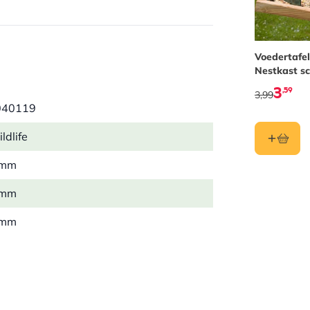
Voedertafel
Nestkast s
3
,59
3,99
040119
ldlife
 mm
 mm
 mm
 kg
l
luw