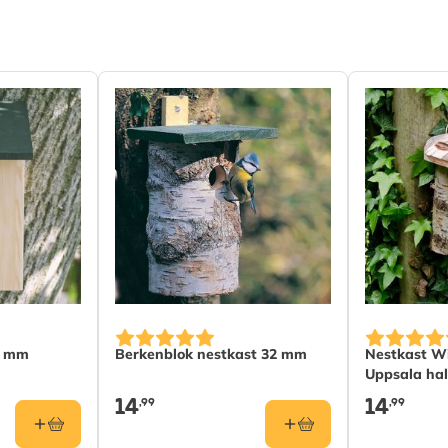
 (FSC® 100%), Woodstone
2 mm
Berkenblok nestkast 32 mm
Nestkast W
Uppsala ha
14
14
,99
,99