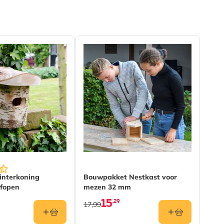
interkoning
Bouwpakket Nestkast voor
lfopen
mezen 32 mm
15
,29
17,99