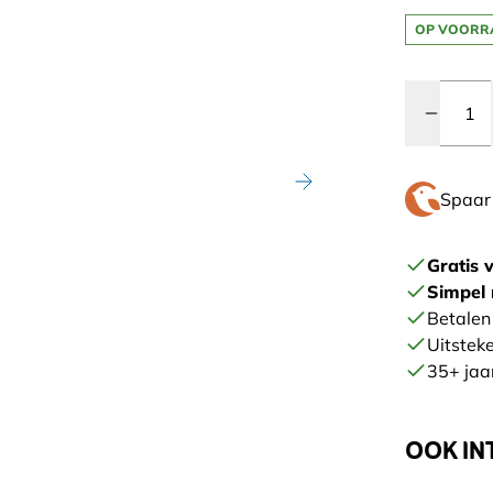
OP VOORR
Quantity
Spaa
Gratis 
Simpel 
Betalen 
Uitstek
35+ jaar
OOK IN