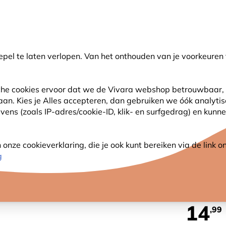
🌻
NIEUW - Spaar voor korting bij elke aankoop met
Vivara Plus
pel te laten verlopen. Van het onthouden van je voorkeuren 
earch
sche cookies ervoor dat we de Vivara webshop betrouwbaar, 
 aan. Kies je Alles accepteren, dan gebruiken we óók analyti
SJES
ANDERE DIEREN
PLANTEN
NATUURBE
ns (zoals IP-adres/cookie-ID, klik- en surfgedrag) en kunne
jes
Kunstnest Boerenzwaluw
nze cookieverklaring, die je ook kunt bereiken via de link
KUNST
g
14
,99