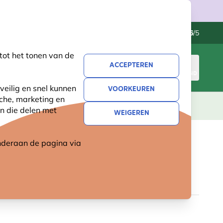
Klantenservice
Uitstekend
-
4.6
/5
tot het tonen van de
ACCEPTEREN
INLOGGEN
WINKELMAND
veilig en snel kunnen
VOORKEUREN
sche, marketing en
LEVING
CADEAUS
NIEUW
SALE
n die delen met
WEIGEREN
 onderaan de pagina
via
NEST BOERENZWALUW
3 reviews