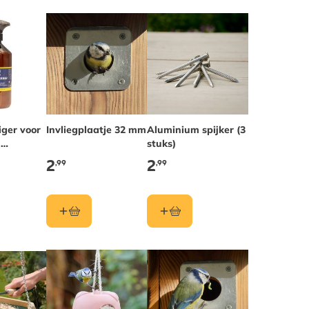
iger voor
Invliegplaatje 32 mm
Aluminium spijker (3
,
stuks)
 en
2
2
,99
,99
temen