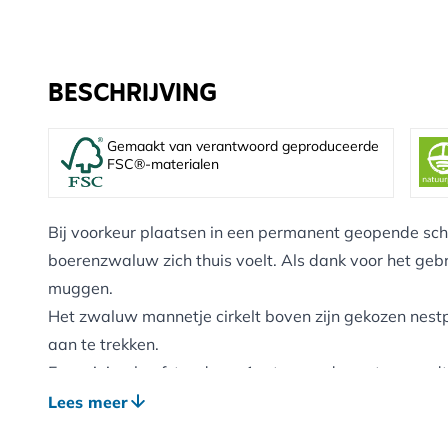
BESCHRIJVING
Gemaakt van verantwoord geproduceerde
FSC®-materialen
Bij voorkeur plaatsen in een permanent geopende sch
boerenzwaluw zich thuis voelt. Als dank voor het ge
muggen.
Het zwaluw mannetje cirkelt boven zijn gekozen nest
aan te trekken.
Een minimale afstand van 1m tussen de nesten wordt
zorgen dat de zwaluwen genoeg ruimte hebben in het
Lees meer
vertrekken moet er minstens 6 cm vrije ruimte boven d