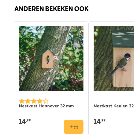
ANDEREN BEKEKEN OOK
Kleur
Grijs
Materiaal
Hout
Invliegopening
Cup
Nestkast Hannover 32 mm
Nestkast Keulen 3
14
14
,99
,99