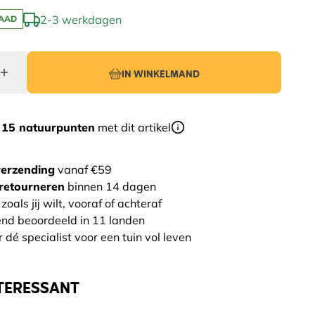
2-3 werkdagen
AAD
IN WINKELMAND
r
15 natuurpunten
met dit artikel
verzending
vanaf €59
retourneren
binnen 14 dagen
zoals jij wilt, vooraf of achteraf
end beoordeeld in 11 landen
 dé specialist voor een tuin vol leven
TERESSANT