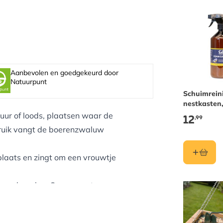
Aanbevolen en goedgekeurd door
Natuurpunt
Schuimrein
nestkasten
vogelbaden
uur of loods, plaatsen waar de
12
,99
voedersys
bruik vangt de boerenzwaluw
plaats en zingt om een vrouwtje
 aanbevolen. Om ervoor te
 nest en bij het aankomen en
e nestkast zijn.