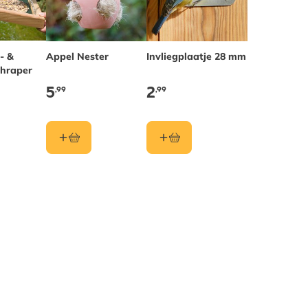
- &
Appel Nester
Invliegplaatje 28 mm
chraper
5
2
,99
,99