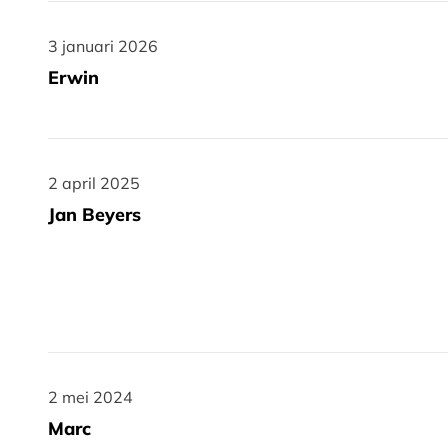
3 januari 2026
3 januari 2026
Erwin
2 april 2025
2 april 2025
Jan Beyers
2 mei 2024
2 mei 2024
Marc