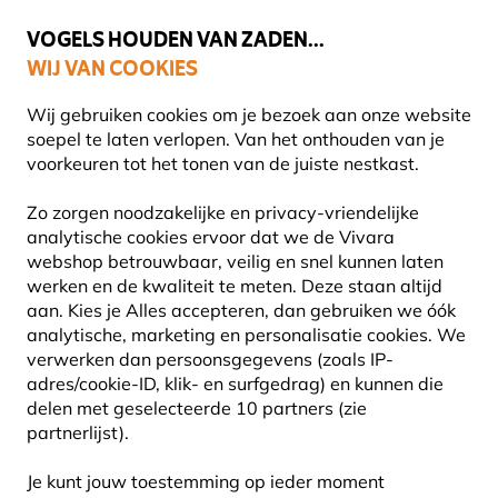
🌻
NIEUW - Spaar voor korting bij elke aankoop met
Vivara Plus
VOGELS HOUDEN VAN ZADEN...
WIJ VAN COOKIES
Uitstekend beoordeeld door klanten in 11 landen
Gratis thuisbezorgd bij orders vanaf €59
Wij gebruiken cookies om je bezoek aan onze website
soepel te laten verlopen. Van het onthouden van je
voorkeuren tot het tonen van de juiste nestkast.
Producten voor tuindieren
Producten voor egels
Zo zorgen noodzakelijke en privacy-vriendelijke
analytische cookies ervoor dat we de Vivara
webshop betrouwbaar, veilig en snel kunnen laten
5% KORTING
werken en de kwaliteit te meten. Deze staan altijd
aan. Kies je Alles accepteren, dan gebruiken we óók
analytische, marketing en personalisatie cookies. We
verwerken dan persoonsgegevens (zoals IP-
adres/cookie-ID, klik- en surfgedrag) en kunnen die
delen met geselecteerde 10 partners (zie
partnerlijst).
Je kunt jouw toestemming op ieder moment