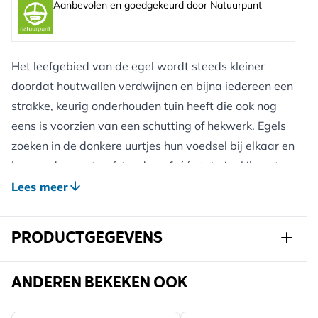
Aanbevolen en goedgekeurd door Natuurpunt
Het leefgebied van de egel wordt steeds kleiner
doordat houtwallen verdwijnen en bijna iedereen een
strakke, keurig onderhouden tuin heeft die ook nog
eens is voorzien van een schutting of hekwerk. Egels
zoeken in de donkere uurtjes hun voedsel bij elkaar en
leggen dan grote afstanden af, één tot vier kilometer
per nacht. Zorg dat egels gemakkelijk van tuin naar
Lees meer
tuin kunnen lopen door een egelpoort te plaatsen. Zo
hoeven egels geen wegen over te steken en worden
PRODUCTGEGEVENS
(dodelijke) ongelukken voorkomen. De egelpoort zorg
voor een veilige doorgang. Maak een passende
Art.nr.
131170119
ANDEREN BEKEKEN OOK
opening in de schutting of hekwerk. De egelpoort kan
met schroeven (schutting) of met tieraps (hekwerk)
Merk
Esschert