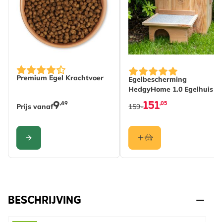
The price depends on the options chosen on the produc
Premium Egel Krachtvoer
Egelbescherming
HedgyHome 1.0 Egelhuis
9
151
,49
,05
Prijs vanaf
159-
CONFIGURE
BESCHRIJVING