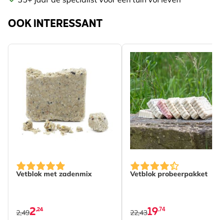
OOK INTERESSANT
The price depends on th
Vetblok met zadenmix
Vetblok probeerpakket
2
19
,24
,74
2,49
22,43