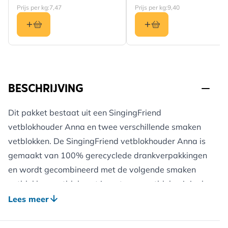
Prijs per kg:
7,47
Prijs per kg:
9,40
BESCHRIJVING
Dit pakket bestaat uit een SingingFriend
vetblokhouder Anna en twee verschillende smaken
vetblokken. De SingingFriend vetblokhouder Anna is
gemaakt van 100% gerecyclede drankverpakkingen
en wordt gecombineerd met de volgende smaken
vetblokken: vetblok met insecten en vetblok original.
Ook verkrijgbaar in een voordeelpakket met een
Lees meer
variant van de SingingFriend raamvoederaar Anna
met zuignappen voor bevestiging aan een raam.