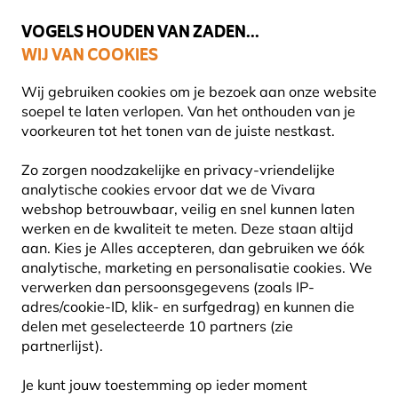
🌻
NIEUW - Spaar voor korting bij elke aankoop met
Vivara Plus
VOGELS HOUDEN VAN ZADEN...
WIJ VAN COOKIES
Gratis thuisbezorgd bij orders vanaf €59
Wij gebruiken cookies om je bezoek aan onze website
soepel te laten verlopen. Van het onthouden van je
voorkeuren tot het tonen van de juiste nestkast.
Vogel voederhuis
Voederhuis voor vetproducten
Zo zorgen noodzakelijke en privacy-vriendelijke
analytische cookies ervoor dat we de Vivara
webshop betrouwbaar, veilig en snel kunnen laten
15% KORTING
werken en de kwaliteit te meten. Deze staan altijd
aan. Kies je Alles accepteren, dan gebruiken we óók
analytische, marketing en personalisatie cookies. We
verwerken dan persoonsgegevens (zoals IP-
adres/cookie-ID, klik- en surfgedrag) en kunnen die
delen met geselecteerde 10 partners (zie
partnerlijst).
Je kunt jouw toestemming op ieder moment