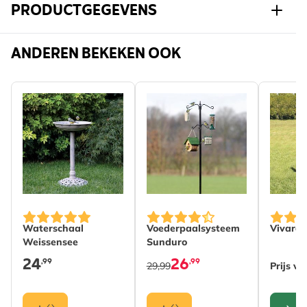
PRODUCTGEGEVENS
Art.nr.
B-37030-2
ANDEREN BEKEKEN OOK
The pri
Waterschaal
Voederpaalsysteem
Vivara 
Weissensee
Sunduro
24
26
,99
,99
29,99
Prijs v