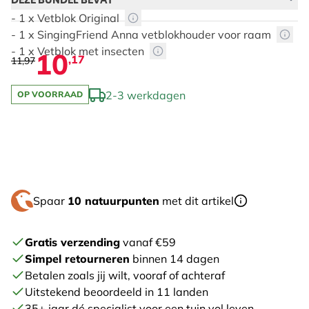
DEZE BUNDEL BEVAT
- 1 x Vetblok Original
- 1 x SingingFriend Anna vetblokhouder voor raam
- 1 x Vetblok met insecten
10
,17
11,97
2-3 werkdagen
OP VOORRAAD
The price depends on the chosen options
Spaar
10 natuurpunten
met dit artikel
Gratis verzending
vanaf €59
Simpel retourneren
binnen 14 dagen
Betalen zoals jij wilt, vooraf of achteraf
Uitstekend beoordeeld in 11 landen
35+ jaar dé specialist voor een tuin vol leven